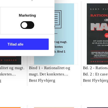
Marketing
Tillad alle
litet og magt.
Bind 1 -
Rationalitet og
Bd. 2 -
Rationa
nkretes
magt. Det konkretes
Bd. 2 : Et cas
g
videnskab. Bind 1
Bent Flyvbjerg
studie af plan
Bent Flyvbjer
politik og mod