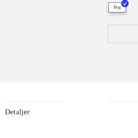
Bog
Detaljer
...
...
...