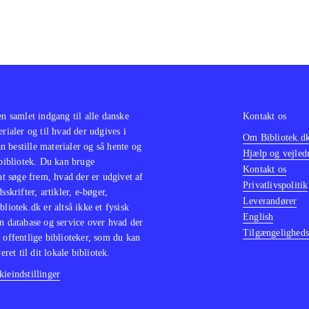
en samlet indgang til alle danske
Kontakt os
erialer og til hvad der udgives i
Om Bibliotek.d
 bestille materialer og så hente og
Hjælp og vejled
 bibliotek. Du kan bruge
Kontakt os
 at søge frem, hvad der er udgivet af
Privatlivspolitik
sskrifter, artikler, e-bøger,
Leverandører
bliotek.dk er altså ikke et fysisk
English
n database og service over hvad der
Tilgængeligheds
 offentlige biblioteker, som du kan
eret til dit lokale bibliotek.
ieindstillinger