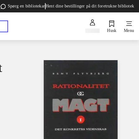
Spørg en bibliotekar
Hent dine bestillinger på dit foretrukne bibliotek
Log ind
Husk
Menu
t