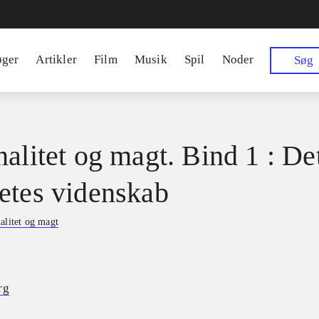
øger
Artikler
Film
Musik
Spil
Noder
Søg
nalitet og magt. Bind 1 : De
etes videnskab
alitet og magt
rg