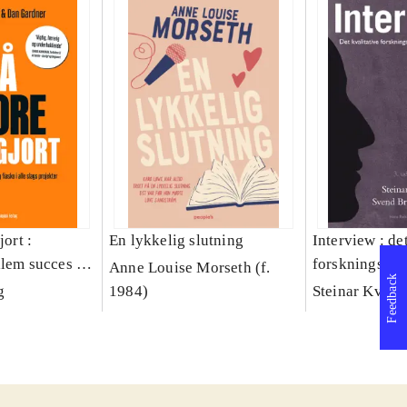
jort :
En lykkelig slutning
Interview : de
llem succes og
forskningsint
Anne Louise Morseth (f.
Feedback
lags projekter
håndværk
g
1984)
Steinar Kvale