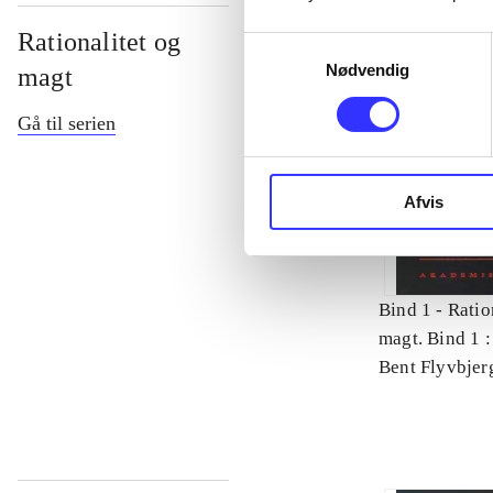
Rationalitet og
Samtykkevalg
Nødvendig
magt
Gå til serien
Afvis
Bind 1 -
Ratio
magt. Bind 1 :
videnskab
Bent Flyvbjer