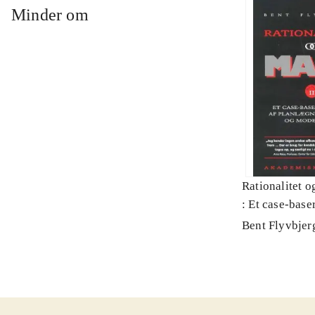
Minder om
Rationalitet o
: Et case-baser
planlægning, p
Bent Flyvbjer
modernitet