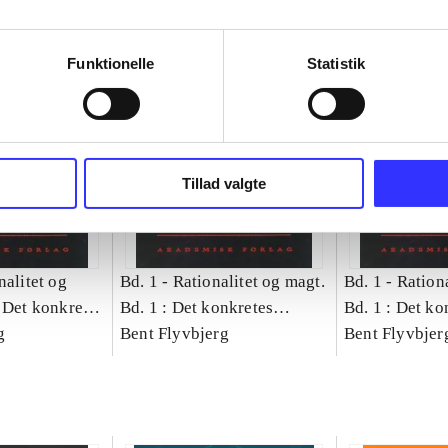
Funktionelle
Statistik
Tillad valgte
nalitet og
Bd. 1 -
Rationalitet og magt.
Bd. 1 -
Rationa
 Det konkretes
Bd. 1 : Det konkretes
Bd. 1 : Det ko
g
videnskab
Bent Flyvbjerg
videnskab
Bent Flyvbjer