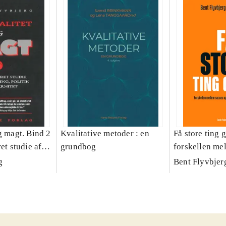
g magt. Bind 2
Kvalitative metoder : en
Få store ting g
et studie af
grundbog
forskellen me
olitik og
fiasko i alle s
g
Bent Flyvbjer