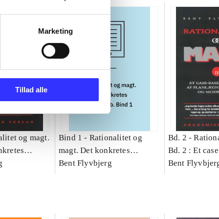
Marketing
Tillad alle
litet og magt.
Bind 1 -
Rationalitet og
Bd. 2 -
Rationa
nkretes
magt. Det konkretes
Bd. 2 : Et cas
g
videnskab. Bind 1
Bent Flyvbjerg
studie af plan
Bent Flyvbjer
politik og mod