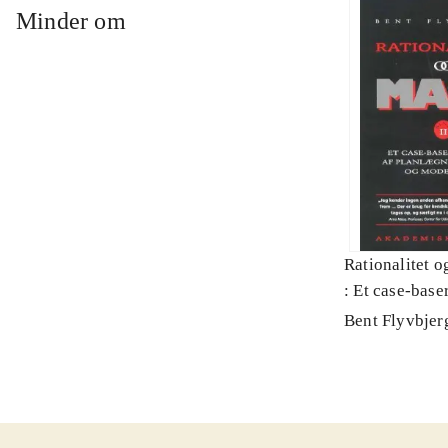
Minder om
Rationalitet o
: Et case-baser
planlægning, p
Bent Flyvbjer
modernitet