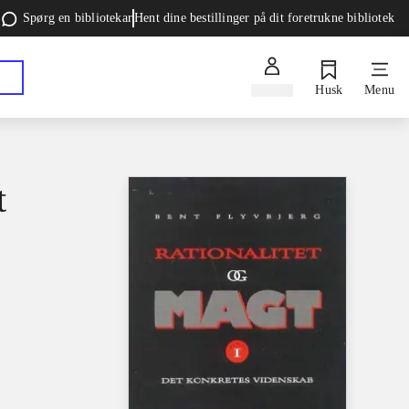
Spørg en bibliotekar
Hent dine bestillinger på dit foretrukne bibliotek
Log ind
Husk
Menu
t