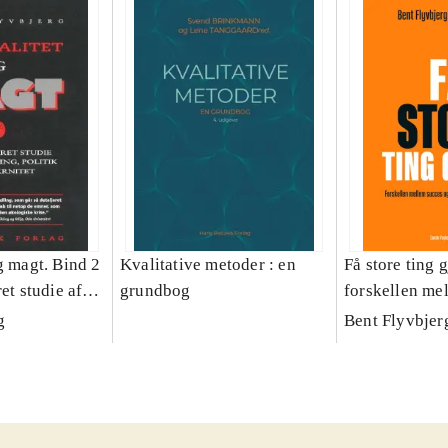
g magt. Bind 2
Kvalitative metoder : en
Få store ting g
et studie af
grundbog
forskellen me
olitik og
fiasko i alle s
g
Bent Flyvbjer