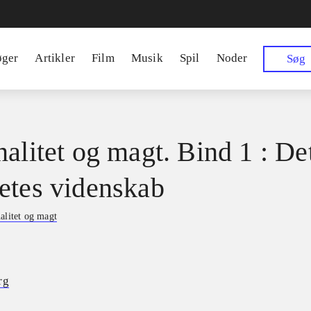
øger
Artikler
Film
Musik
Spil
Noder
Søg
nalitet og magt. Bind 1 : De
etes videnskab
alitet og magt
rg