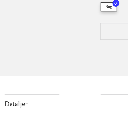
Bog
Detaljer
...
...
...