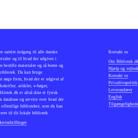
en samlet indgang til alle danske
Kontakt os
erialer og til hvad der udgives i
Om Bibliotek.d
 bestille materialer og så hente og
Hjælp og vejled
 bibliotek. Du kan bruge
Kontakt os
 at søge frem, hvad der er udgivet af
Privatlivspolitik
sskrifter, artikler, e-bøger,
Leverandører
bliotek.dk er altså ikke et fysisk
English
n database og service over hvad der
Tilgængeligheds
 offentlige biblioteker, som du kan
eret til dit lokale bibliotek.
ieindstillinger