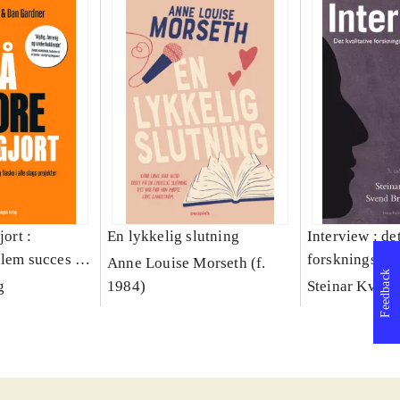
jort :
En lykkelig slutning
Interview : de
llem succes og
forskningsint
Anne Louise Morseth (f.
Feedback
lags projekter
håndværk
g
1984)
Steinar Kvale