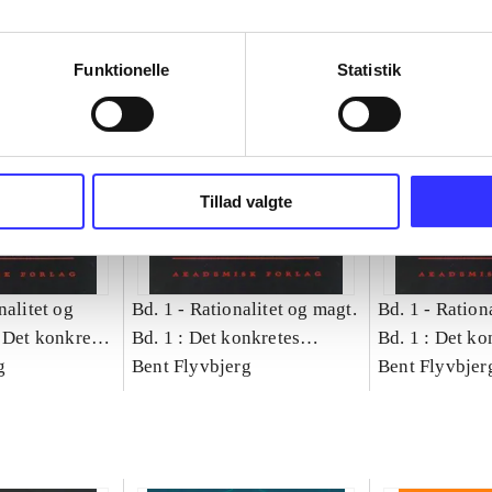
Funktionelle
Statistik
Tillad valgte
nalitet og
Bd. 1 -
Rationalitet og magt.
Bd. 1 -
Rationa
 Det konkretes
Bd. 1 : Det konkretes
Bd. 1 : Det ko
g
videnskab
Bent Flyvbjerg
videnskab
Bent Flyvbjer