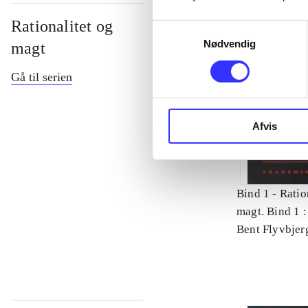
Rationalitet og
Samtykkevalg
Nødvendig
magt
Gå til serien
Afvis
Bind 1 -
Ratio
magt. Bind 1 :
videnskab
Bent Flyvbjer