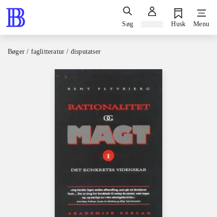
Søg
Log ind
Husk
Menu
Bøger / faglitteratur / disputatser