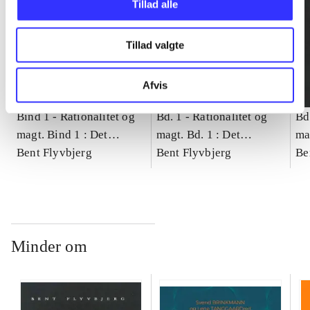
Tillad alle
Tillad valgte
Afvis
Bind 1 -
Rationalitet og
Bd. 1 -
Rationalitet og
Bd
magt. Bind 1 : Det
magt. Bd. 1 : Det
ma
konkretes videnskab
Bent Flyvbjerg
konkretes videnskab
Bent Flyvbjerg
ko
Be
Minder om