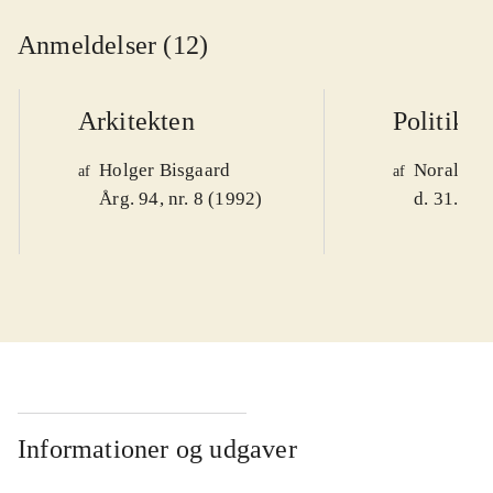
Anmeldelser (12)
Arkitekten
Politiken
Holger Bisgaard
Noralv V
af
af
Årg. 94, nr. 8 (1992)
d. 31. okt
Informationer og udgaver