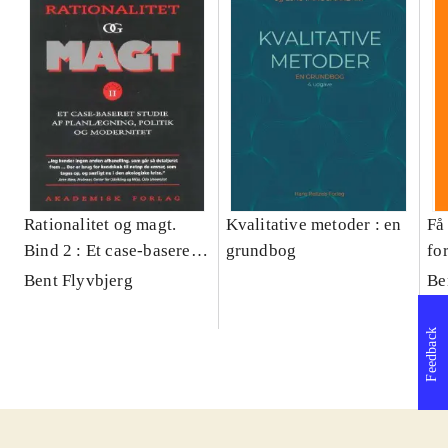
Rationalitet og magt.
Kvalitative metoder : en
Få 
Bind 2 : Et case-baseret
grundbog
fo
studie af planlægning,
og 
Bent Flyvbjerg
Be
politik og modernitet
pr
Feedback