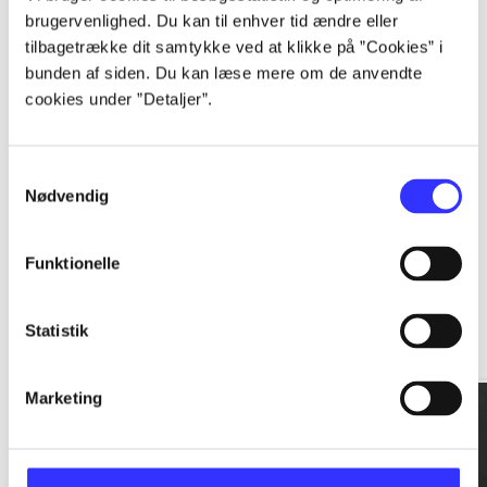
brugervenlighed. Du kan til enhver tid ændre eller
tilbagetrække dit samtykke ved at klikke på ”Cookies” i
...
bunden af siden. Du kan læse mere om de anvendte
cookies under ”Detaljer”.
...
Samtykkevalg
Nødvendig
Funktionelle
Rationalitet og magt
Statistik
Gå til serien
Marketing