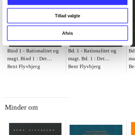
Tillad valgte
Afvis
Bind 1 -
Rationalitet og
Bd. 1 -
Rationalitet og
Bd
magt. Bind 1 : Det
magt. Bd. 1 : Det
ma
konkretes videnskab
Bent Flyvbjerg
konkretes videnskab
Bent Flyvbjerg
ko
Be
Minder om