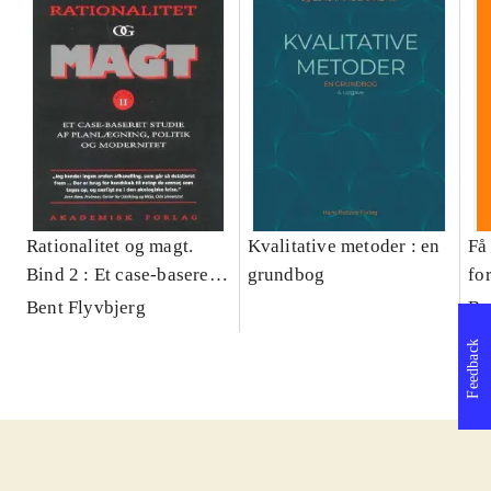
Rationalitet og magt.
Kvalitative metoder : en
Få 
Bind 2 : Et case-baseret
grundbog
fo
studie af planlægning,
og 
Bent Flyvbjerg
Be
politik og modernitet
pr
Feedback