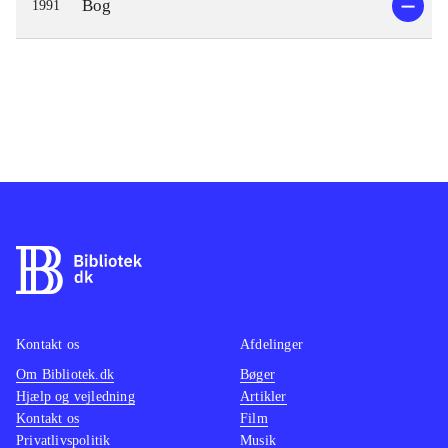
Bog
1991
Kontakt os
Afdelinger
Om Bibliotek.dk
Bøger
Hjælp og vejledning
Artikler
Kontakt os
Film
Privatlivspolitik
Musik