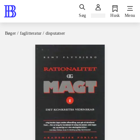
Søg
Log ind
Husk
Menu
Bøger / faglitteratur / disputatser