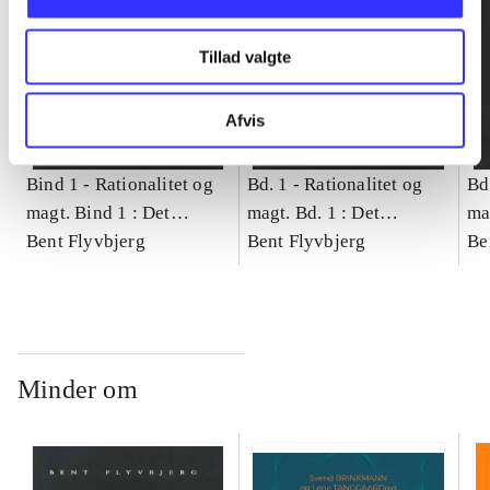
Tillad valgte
Afvis
Bind 1 -
Rationalitet og
Bd. 1 -
Rationalitet og
Bd
magt. Bind 1 : Det
magt. Bd. 1 : Det
ma
konkretes videnskab
Bent Flyvbjerg
konkretes videnskab
Bent Flyvbjerg
ko
Be
Minder om