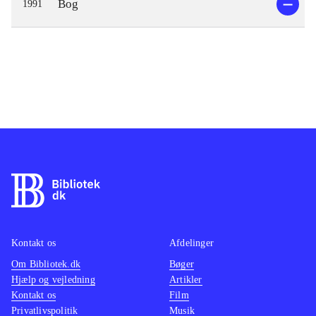
Bog
1991
Kontakt os
Afdelinger
Om Bibliotek.dk
Bøger
Hjælp og vejledning
Artikler
Kontakt os
Film
Privatlivspolitik
Musik