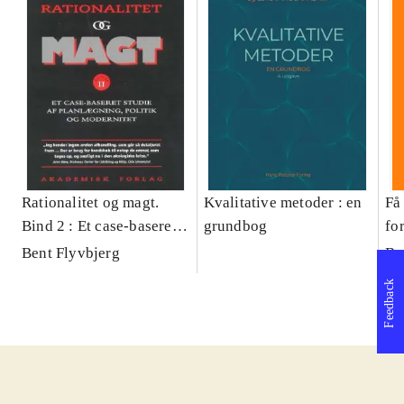
Rationalitet og magt.
Kvalitative metoder : en
Få 
Bind 2 : Et case-baseret
grundbog
fo
studie af planlægning,
og 
Bent Flyvbjerg
Be
politik og modernitet
pr
Feedback