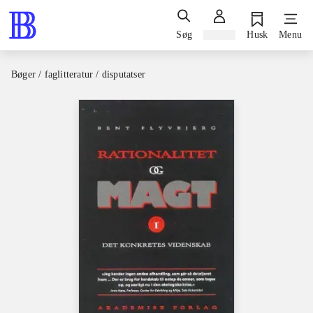
Søg
Log ind
Husk
Menu
Bøger / faglitteratur / disputatser