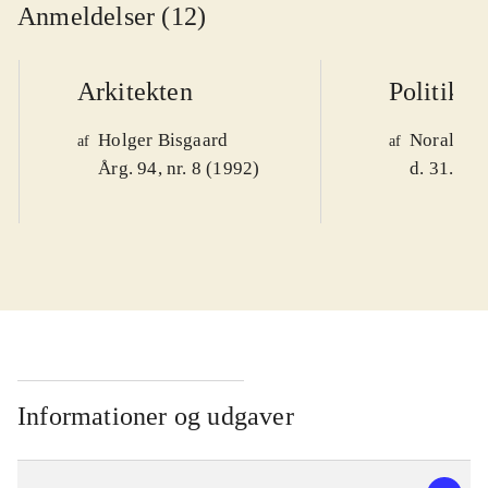
Anmeldelser (12)
Arkitekten
Politiken
Holger Bisgaard
Noralv V
af
af
Årg. 94, nr. 8 (1992)
d. 31. okt
Informationer og udgaver