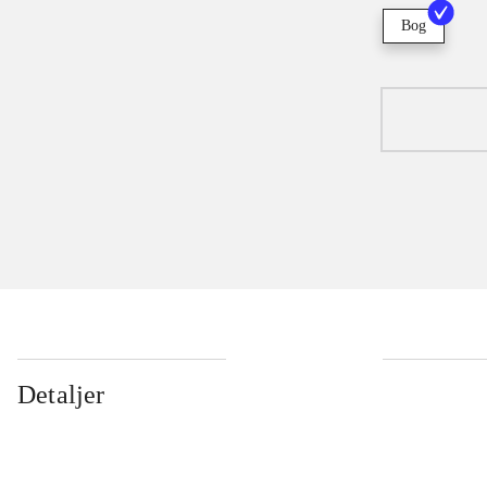
Bog
Detaljer
...
...
...