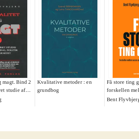
g magt. Bind 2
Kvalitative metoder : en
Få store ting g
et studie af
grundbog
forskellen me
olitik og
fiasko i alle s
g
Bent Flyvbjer