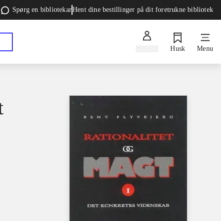
Spørg en bibliotekar
Hent dine bestillinger på dit foretrukne bibliotek
Log ind
Husk
Menu
t