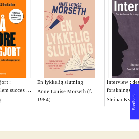
jort :
En lykkelig slutning
Interview : de
llem succes og
forskningsint
Anne Louise Morseth (f.
Feedback
lags projekter
håndværk
g
1984)
Steinar Kvale