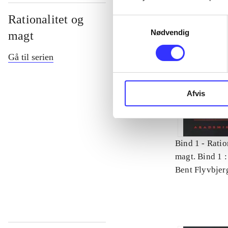
Rationalitet og
Samtykkevalg
Nødvendig
magt
Gå til serien
Afvis
Bind 1 -
Ratio
magt. Bind 1 :
videnskab
Bent Flyvbjer