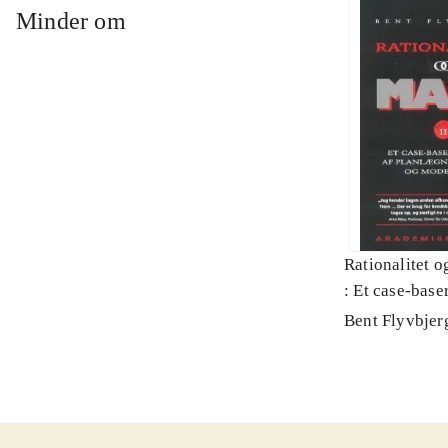
Minder om
Rationalitet o
: Et case-baser
planlægning, p
Bent Flyvbjer
modernitet