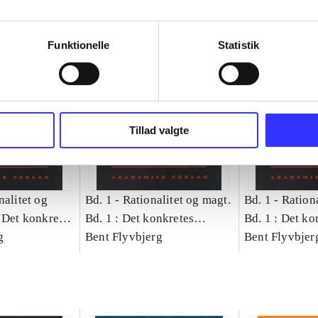
Funktionelle
Statistik
Tillad valgte
nalitet og
Bd. 1 -
Rationalitet og magt.
Bd. 1 -
Rationa
 Det konkretes
Bd. 1 : Det konkretes
Bd. 1 : Det ko
g
videnskab
Bent Flyvbjerg
videnskab
Bent Flyvbjer