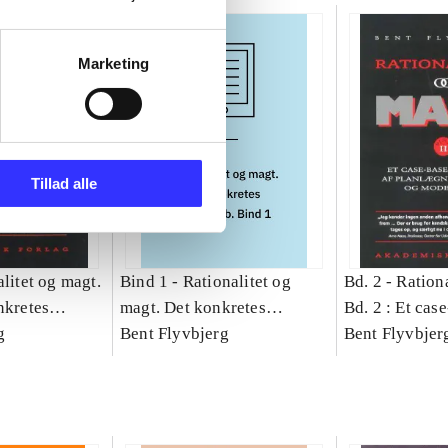
Marketing
Tillad alle
litet og magt.
Bind 1 -
Rationalitet og
Bd. 2 -
Rationa
nkretes
magt. Det konkretes
Bd. 2 : Et cas
g
videnskab. Bind 1
Bent Flyvbjerg
studie af plan
Bent Flyvbjer
politik og mod