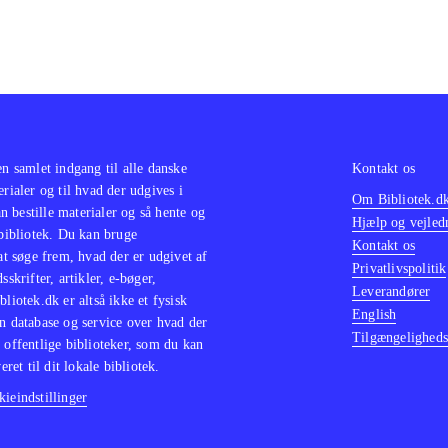
en samlet indgang til alle danske
Kontakt os
erialer og til hvad der udgives i
Om Bibliotek.d
 bestille materialer og så hente og
Hjælp og vejled
 bibliotek. Du kan bruge
Kontakt os
 at søge frem, hvad der er udgivet af
Privatlivspolitik
sskrifter, artikler, e-bøger,
Leverandører
bliotek.dk er altså ikke et fysisk
English
n database og service over hvad der
Tilgængeligheds
 offentlige biblioteker, som du kan
eret til dit lokale bibliotek.
ieindstillinger