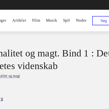
øger
Artikler
Film
Musik
Spil
Noder
Søg
nalitet og magt. Bind 1 : De
etes videnskab
alitet og magt
rg