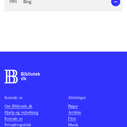
Bog
1991
Kontakt os
Afdelinger
Om Bibliotek.dk
Bøger
Hjælp og vejledning
Artikler
Kontakt os
Film
Privatlivspolitik
Musik