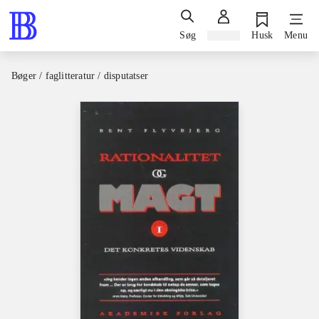
Søg
Log ind
Husk
Menu
Bøger / faglitteratur / disputatser