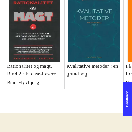
Rationalitet og magt.
Kvalitative metoder : en
Få 
Bind 2 : Et case-baseret
grundbog
fo
studie af planlægning,
og 
Bent Flyvbjerg
Be
politik og modernitet
pr
Feedback