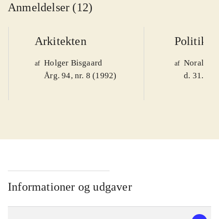
Anmeldelser (12)
Arkitekten
Politiken
Holger Bisgaard
Noralv V
af
af
Årg. 94, nr. 8 (1992)
d. 31. okt
Informationer og udgaver