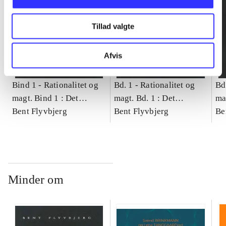
Tillad valgte
Afvis
Bind 1 -
Rationalitet og
Bd. 1 -
Rationalitet og
Bd
magt. Bind 1 : Det
magt. Bd. 1 : Det
ma
konkretes videnskab
Bent Flyvbjerg
konkretes videnskab
Bent Flyvbjerg
ko
Be
Minder om