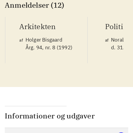
Anmeldelser (12)
Arkitekten
Politike
Holger Bisgaard
Noralv V
af
af
Årg. 94, nr. 8 (1992)
d. 31. ok
Informationer og udgaver