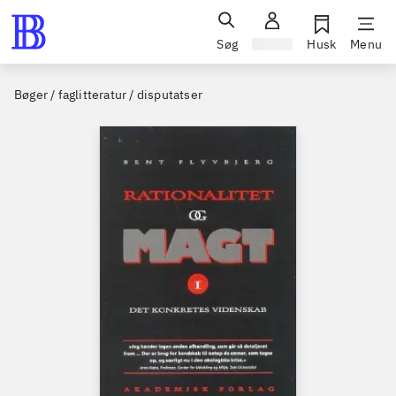
Søg
Log ind
Husk
Menu
Bøger / faglitteratur / disputatser