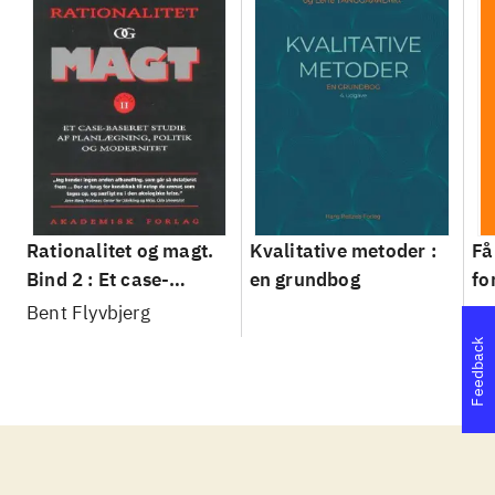
Rationalitet og magt.
Kvalitative metoder :
Få
Bind 2 : Et case-
en grundbog
fo
baseret studie af
su
Bent Flyvbjerg
Be
planlægning, politik og
sl
Feedback
modernitet