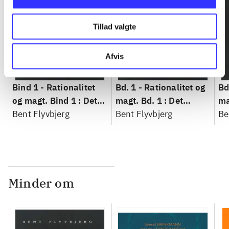
Tillad valgte
Afvis
Bind 1 -
Rationalitet
Bd. 1 -
Rationalitet og
Bd
og magt. Bind 1 : Det
magt. Bd. 1 : Det
ma
konkretes videnskab
Bent Flyvbjerg
konkretes videnskab
Bent Flyvbjerg
ko
Be
Minder om