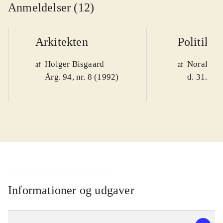
Anmeldelser (12)
Arkitekten
Politiken
Holger Bisgaard
Noralv V
af
af
Årg. 94, nr. 8 (1992)
d. 31. okt
Informationer og udgaver