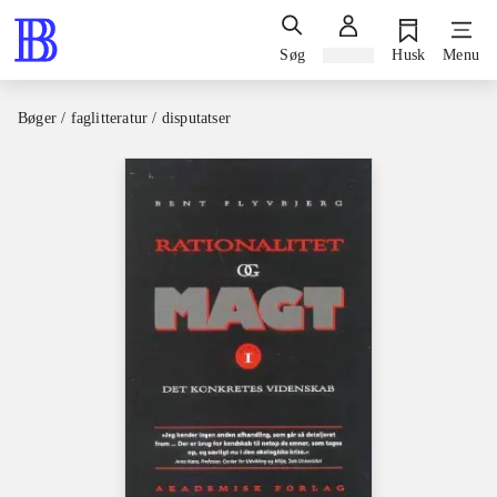
Søg
Log ind
Husk
Menu
Bøger / faglitteratur / disputatser