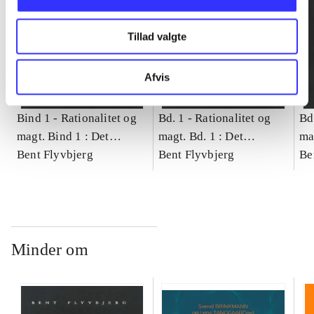
Tillad valgte
Afvis
Bind 1 -
Rationalitet og
Bd. 1 -
Rationalitet og
Bd
magt. Bind 1 : Det
magt. Bd. 1 : Det
ma
konkretes videnskab
Bent Flyvbjerg
konkretes videnskab
Bent Flyvbjerg
ko
Be
Minder om