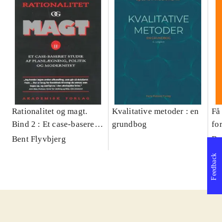
Rationalitet og magt.
Kvalitative metoder : en
Få 
Bind 2 : Et case-baseret
grundbog
fo
studie af planlægning,
og 
Bent Flyvbjerg
Be
politik og modernitet
pr
Feedback