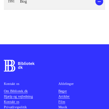
Bog
1991
Kontakt os
Afdelinger
Om Bibliotek.dk
Bøger
Hjælp og vejledning
Artikler
Kontakt os
Film
Privatlivspolitik
Musik