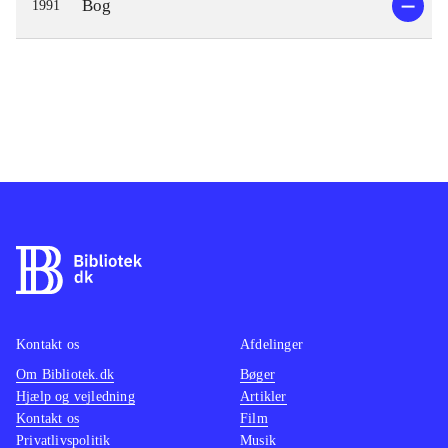
Bog
1991
Kontakt os
Afdelinger
Om Bibliotek.dk
Bøger
Hjælp og vejledning
Artikler
Kontakt os
Film
Privatlivspolitik
Musik