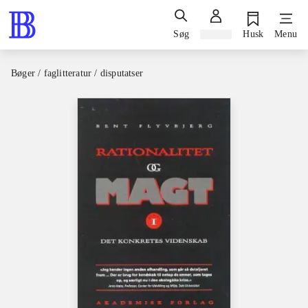
Søg
Log ind
Husk
Menu
Bøger / faglitteratur / disputatser