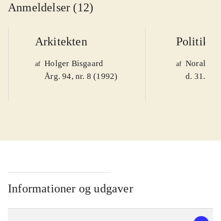
Anmeldelser (12)
Arkitekten
Politiken
Holger Bisgaard
Noralv V
af
af
Årg. 94, nr. 8 (1992)
d. 31. okt
Informationer og udgaver