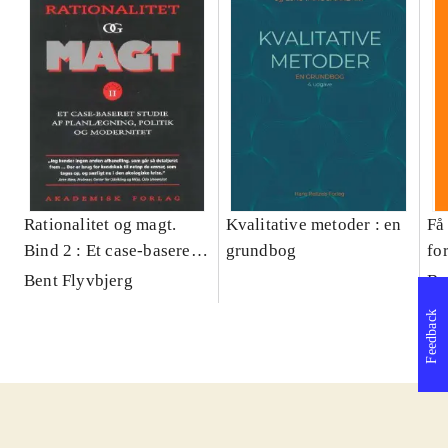
Rationalitet og magt.
Kvalitative metoder : en
Få 
Bind 2 : Et case-baseret
grundbog
fo
studie af planlægning,
og 
Bent Flyvbjerg
Be
politik og modernitet
pr
Feedback