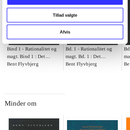
Tillad valgte
Afvis
Bind 1 -
Rationalitet og
Bd. 1 -
Rationalitet og
Bd
magt. Bind 1 : Det
magt. Bd. 1 : Det
ma
konkretes videnskab
Bent Flyvbjerg
konkretes videnskab
Bent Flyvbjerg
ko
Be
Minder om