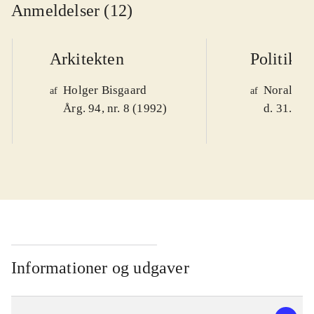
Anmeldelser (12)
Arkitekten
Politiken
Holger Bisgaard
Noralv V
af
af
Årg. 94, nr. 8 (1992)
d. 31. okt
Informationer og udgaver