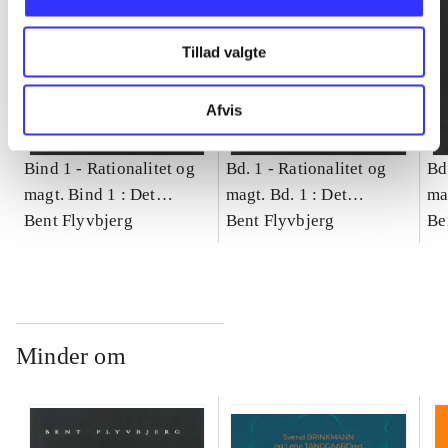
Tillad valgte
Afvis
Bind 1 -
Rationalitet og
Bd. 1 -
Rationalitet og
Bd
magt. Bind 1 : Det
magt. Bd. 1 : Det
ma
konkretes videnskab
Bent Flyvbjerg
konkretes videnskab
Bent Flyvbjerg
ko
Be
Minder om