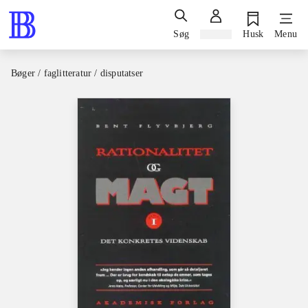
Søg
Log ind
Husk
Menu
Bøger / faglitteratur / disputatser