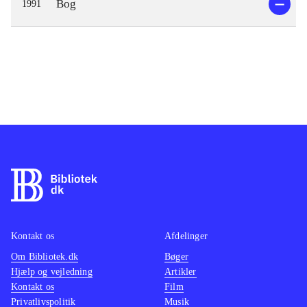
Bog
1991
Kontakt os
Afdelinger
Om Bibliotek.dk
Bøger
Hjælp og vejledning
Artikler
Kontakt os
Film
Privatlivspolitik
Musik