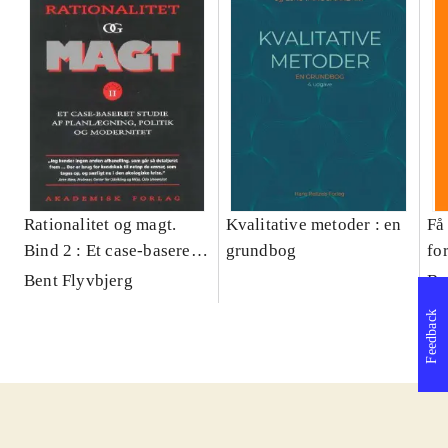
Rationalitet og magt.
Kvalitative metoder : en
Få 
Bind 2 : Et case-baseret
grundbog
fo
studie af planlægning,
og 
Bent Flyvbjerg
Be
politik og modernitet
pr
Feedback