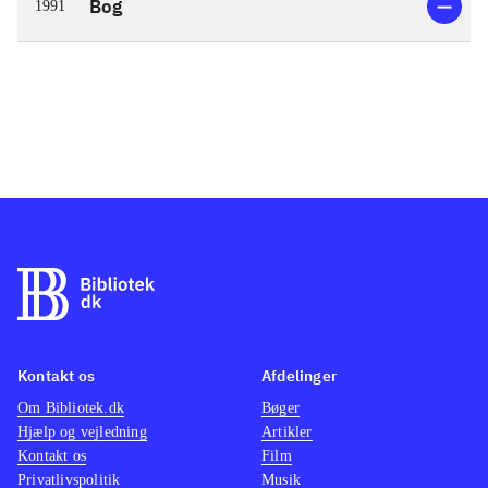
Bog
1991
Kontakt os
Afdelinger
Om Bibliotek.dk
Bøger
Hjælp og vejledning
Artikler
Kontakt os
Film
Privatlivspolitik
Musik