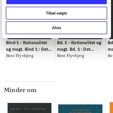
Tillad valgte
Afvis
Bind 1 -
Rationalitet
Bd. 1 -
Rationalitet og
Bd
og magt. Bind 1 : Det
magt. Bd. 1 : Det
ma
konkretes videnskab
konkretes videnskab
ko
Bent Flyvbjerg
Bent Flyvbjerg
Be
Minder om