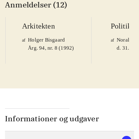
Anmeldelser (12)
Arkitekten
Politiken
Holger Bisgaard
Noralv V
af
af
Årg. 94, nr. 8 (1992)
d. 31. okt
Informationer og udgaver