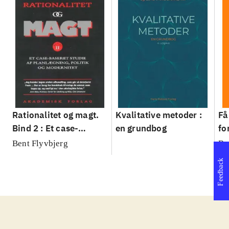
Rationalitet og magt.
Kvalitative metoder :
Få
Bind 2 : Et case-
en grundbog
fo
baseret studie af
su
Bent Flyvbjerg
Be
planlægning, politik og
sl
Feedback
modernitet