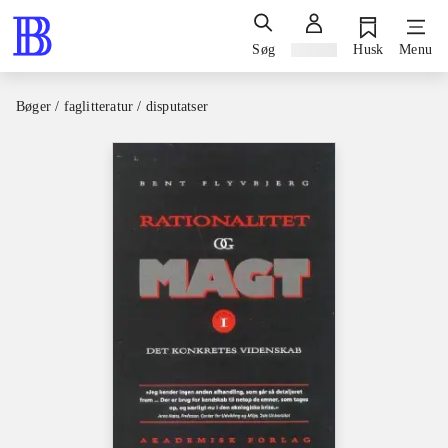
Søg
Log ind
Husk
Menu
Bøger / faglitteratur / disputatser