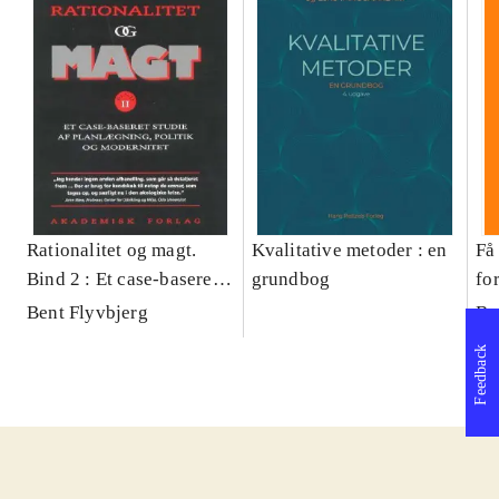
Rationalitet og magt.
Kvalitative metoder : en
Få 
Bind 2 : Et case-baseret
grundbog
fo
studie af planlægning,
og 
Bent Flyvbjerg
Be
politik og modernitet
pr
Feedback