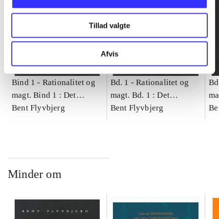
Tillad valgte
Afvis
Bind 1 -
Rationalitet og
Bd. 1 -
Rationalitet og
Bd
magt. Bind 1 : Det
magt. Bd. 1 : Det
ma
konkretes videnskab
Bent Flyvbjerg
konkretes videnskab
Bent Flyvbjerg
ko
Be
Minder om