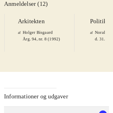
Anmeldelser (12)
Arkitekten
Politiken
Holger Bisgaard
Noralv V
af
af
Årg. 94, nr. 8 (1992)
d. 31. okt
Informationer og udgaver