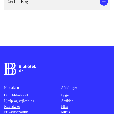
Bog
1991
Kontakt os
Afdelinger
Om Bibliotek.dk
Bøger
Hjælp og vejledning
Artikler
Kontakt os
Film
Privatlivspolitik
Musik