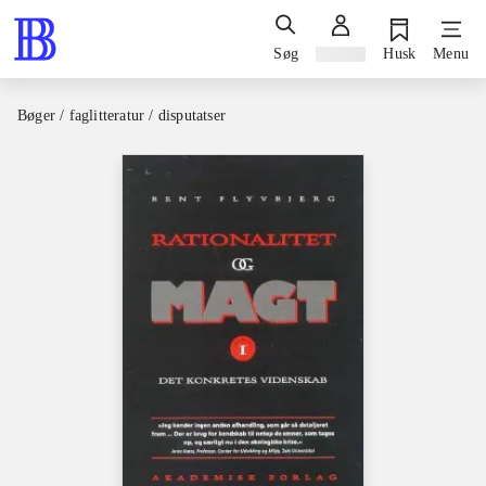
Søg
Log ind
Husk
Menu
Bøger / faglitteratur / disputatser