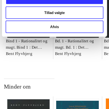
Tillad valgte
Afvis
Bind 1 -
Rationalitet og
Bd. 1 -
Rationalitet og
Bd
magt. Bind 1 : Det
magt. Bd. 1 : Det
ma
konkretes videnskab
Bent Flyvbjerg
konkretes videnskab
Bent Flyvbjerg
ko
Be
Minder om