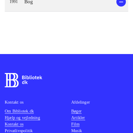
Bog
1991
Kontakt os
Afdelinger
Om Bibliotek.dk
Bøger
Hjælp og vejledning
Artikler
Kontakt os
Film
Privatlivspolitik
Musik