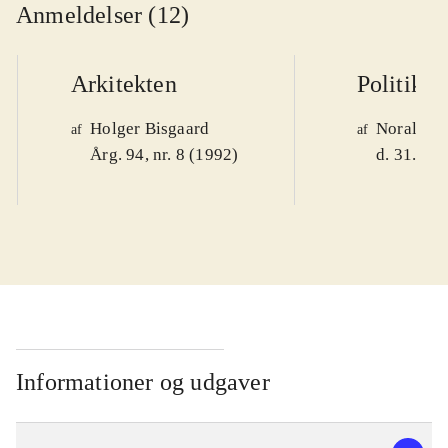
Anmeldelser (12)
Arkitekten
Politiken
Holger Bisgaard
Noralv V
af
af
Årg. 94, nr. 8 (1992)
d. 31. okt
Informationer og udgaver