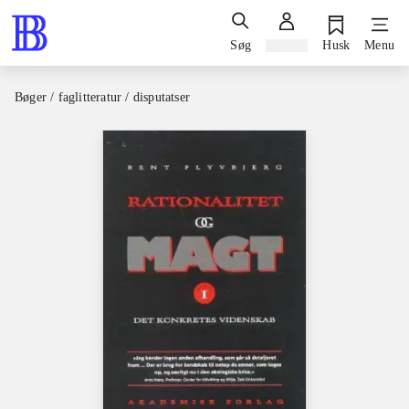
Søg
Log ind
Husk
Menu
Bøger / faglitteratur / disputatser