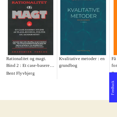
Rationalitet og magt.
Kvalitative metoder : en
Få 
Bind 2 : Et case-baseret
grundbog
fo
studie af planlægning,
og 
Bent Flyvbjerg
Be
politik og modernitet
pr
Feedback