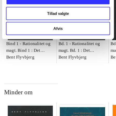
Tillad valgte
Afvis
Bind 1 -
Rationalitet og
Bd. 1 -
Rationalitet og
Bd
magt. Bind 1 : Det
magt. Bd. 1 : Det
ma
konkretes videnskab
Bent Flyvbjerg
konkretes videnskab
Bent Flyvbjerg
ko
Be
Minder om