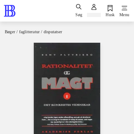
Søg
Log ind
Husk
Menu
Bøger / faglitteratur / disputatser