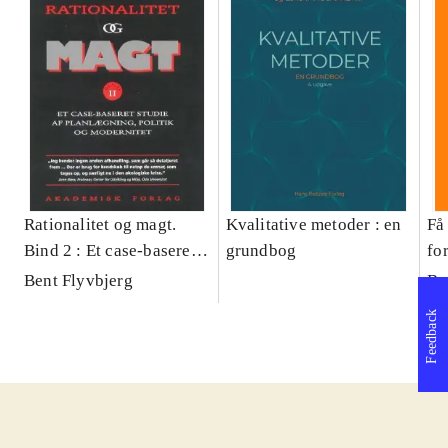
Rationalitet og magt.
Kvalitative metoder : en
Få 
Bind 2 : Et case-baseret
grundbog
fo
studie af planlægning,
og 
Bent Flyvbjerg
Be
politik og modernitet
pr
Feedback