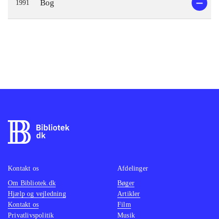
Bog
1991
Kontakt os
Afdelinger
Om Bibliotek.dk
Bøger
Hjælp og vejledning
Artikler
Kontakt os
Film
Privatlivspolitik
Musik