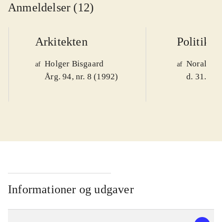
Anmeldelser (12)
Arkitekten
Politiken
Holger Bisgaard
Noralv V
af
af
Årg. 94, nr. 8 (1992)
d. 31. okt
Informationer og udgaver