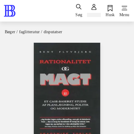
Søg
Log ind
Husk
Menu
Bøger / faglitteratur / disputatser