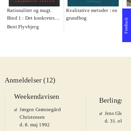
Rationalitet og magt.
Kvalitative metoder : en
Gu
Bind 1 : Det konkretes
grundbog
gr
Feedback
videnskab
pa
Bent Flyvbjerg
He
20
Anmeldelser (12)
Weekendavisen
Berlingske
Jørgen Grønnegård
af
Jens Glebe-
af
Christensen
d. 31. okt. 
d. 8. maj 1992