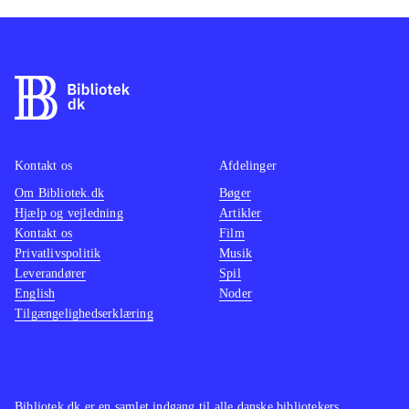
Kontakt os
Afdelinger
Om Bibliotek.dk
Bøger
Hjælp og vejledning
Artikler
Kontakt os
Film
Privatlivspolitik
Musik
Leverandører
Spil
English
Noder
Tilgængelighedserklæring
Bibliotek.dk er en samlet indgang til alle danske bibliotekers