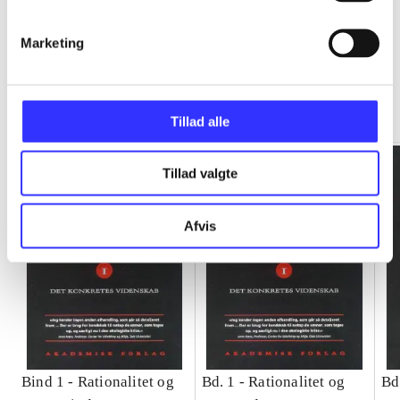
Marketing
Rationalitet og magt
Gå til serien
Tillad alle
Tillad valgte
Afvis
Bind 1 -
Rationalitet og
Bd. 1 -
Rationalitet og
Bd