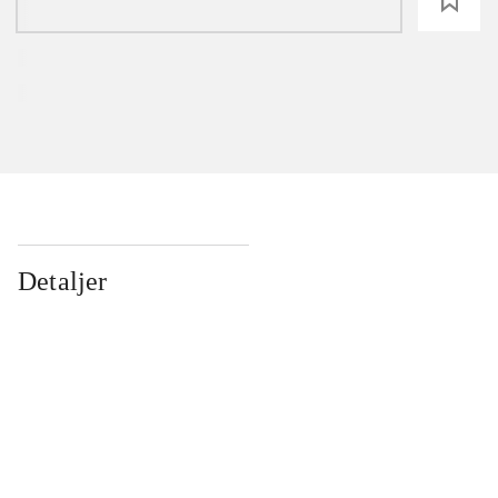
loading
Detaljer
...
...
...
...
...
...
...
...