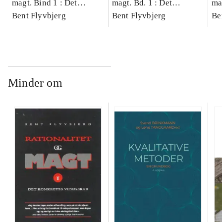
magt. Bind 1 : Det
magt. Bd. 1 : Det
ma
konkretes videnskab
Bent Flyvbjerg
konkretes videnskab
Bent Flyvbjerg
ko
Be
Minder om