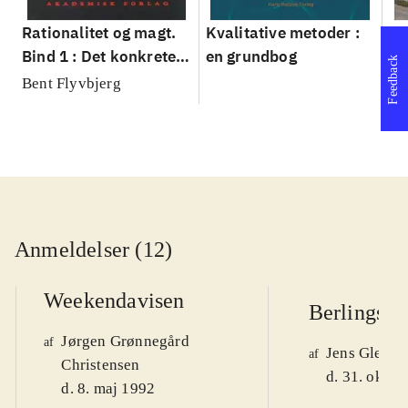
Rationalitet og magt.
Kvalitative metoder :
Gu
Bind 1 : Det konkretes
en grundbog
gr
Feedback
videnskab
pa
Bent Flyvbjerg
He
20
Anmeldelser (12)
Weekendavisen
Berlingske
Jørgen Grønnegård
af
Jens Glebe-
af
Christensen
d. 31. okt. 
d. 8. maj 1992