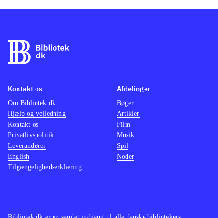
Kontakt os
Afdelinger
Om Bibliotek.dk
Bøger
Hjælp og vejledning
Artikler
Kontakt os
Film
Privatlivspolitik
Musik
Leverandører
Spil
English
Noder
Tilgængelighedserklæring
Bibliotek.dk er en samlet indgang til alle danske bibliotekers