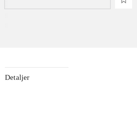
loading
Detaljer
...
...
...
...
...
...
...
...