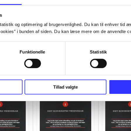
s
atistik og optimering af brugervenlighed. Du kan til enhver tid æn
ookies” i bunden af siden. Du kan læse mere om de anvendte co
Funktionelle
Statistik
Tillad valgte