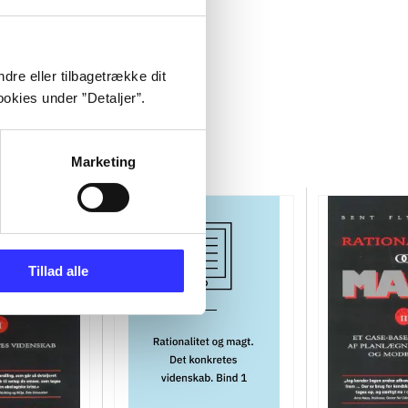
dre eller tilbagetrække dit
okies under ”Detaljer”.
Marketing
Tillad alle