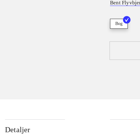
Bent Flyvbje
Bog
Detaljer
...
...