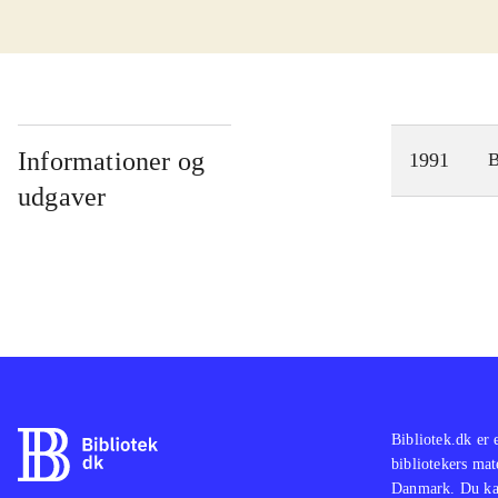
Informationer og
1991
udgaver
Bibliotek.dk er 
bibliotekers mat
Danmark. Du kan