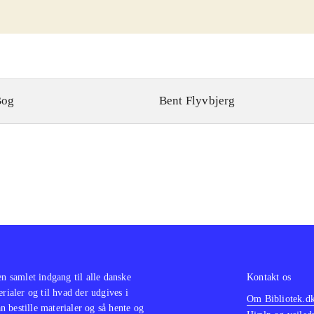
Bog
Bent Flyvbjerg
en samlet indgang til alle danske
Kontakt os
erialer og til hvad der udgives i
Om Bibliotek.d
 bestille materialer og så hente og