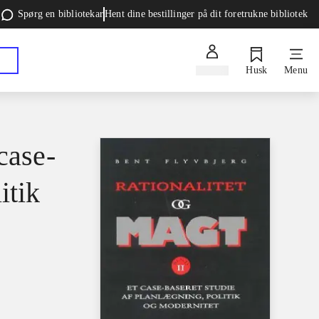
Spørg en bibliotekar
Hent dine bestillinger på dit foretrukne bibliotek
Log ind
Husk
Menu
case-
itik