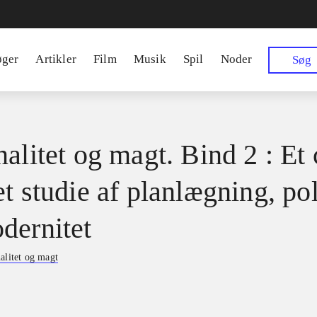
øger
Artikler
Film
Musik
Spil
Noder
Søg
alitet og magt. Bind 2 : Et 
t studie af planlægning, pol
dernitet
alitet og magt