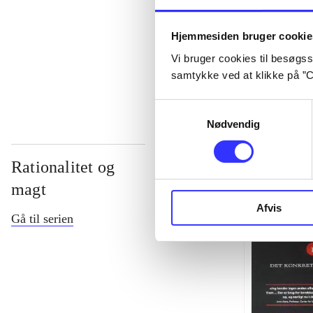
...
Hjemmesiden bruger cookie
Vi bruger cookies til besøgsst
...
samtykke ved at klikke på ”C
Samtykkevalg
Nødvendig
Rationalitet og
magt
Afvis
Gå til serien