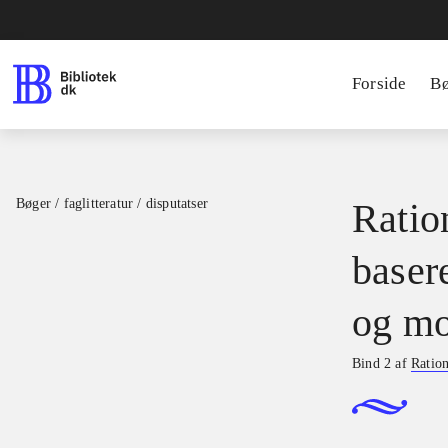
Forside
B
Bøger / faglitteratur / disputatser
Ration
basere
og mo
Bind 2 af
Ration