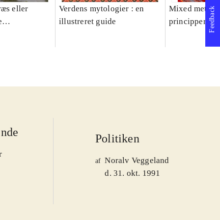
æs eller
Verdens mytologier : en
Mixed methods
Feedback
e
illustreret guide
principper og 
er 1950-2008
ende
Politiken
r
Noralv Veggeland
af
d. 31. okt. 1991