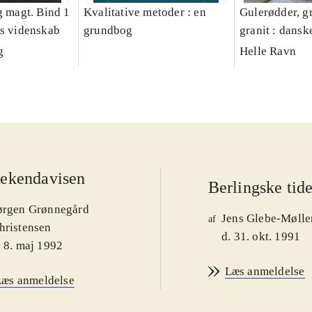
g magt. Bind 1
Kvalitative metoder : en
Gulerødder, gr
es videnskab
grundbog
granit : dansk
parcelhushav
g
Helle Ravn
ekendavisen
Berlingske tid
ørgen Grønnegård
Jens Glebe-Mølle
af
hristensen
d. 31. okt. 1991
. 8. maj 1992
Læs anmeldelse
Læs anmeldelse