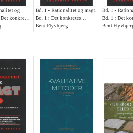
nalitet og
Bd. 1 -
Rationalitet og magt.
Bd. 1 -
Rationa
 Det konkretes
Bd. 1 : Det konkretes
Bd. 1 : Det ko
g
videnskab
Bent Flyvbjerg
videnskab
Bent Flyvbjer