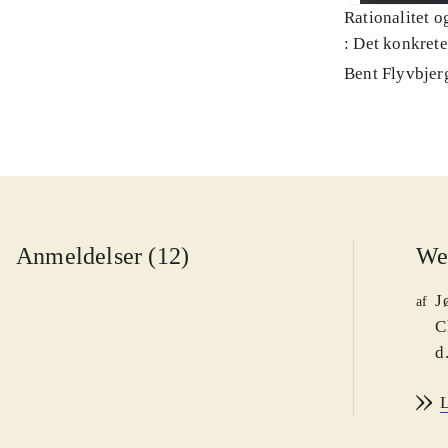
Rationalitet o
: Det konkret
Bent Flyvbjer
Anmeldelser (12)
We
J
af
C
d