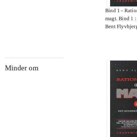
Bind 1 -
Ratio
magt. Bind 1 :
videnskab
Bent Flyvbjer
Minder om