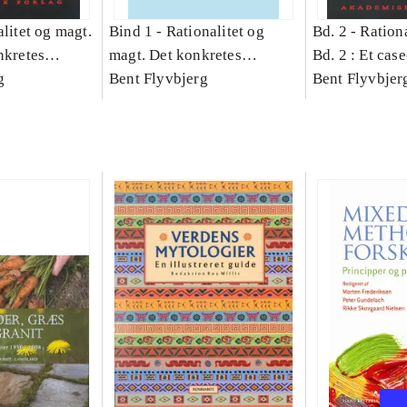
litet og magt.
Bind 1 -
Rationalitet og
Bd. 2 -
Rationa
nkretes
magt. Det konkretes
Bd. 2 : Et cas
g
videnskab. Bind 1
Bent Flyvbjerg
studie af plan
Bent Flyvbjer
politik og mod