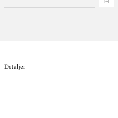
loading
Detaljer
...
...
...
...
...
...
...
...