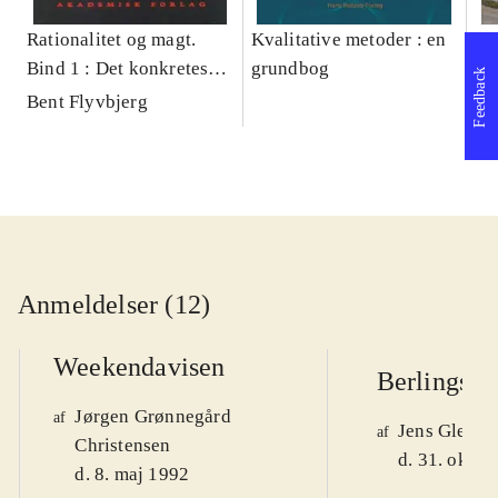
Rationalitet og magt.
Kvalitative metoder : en
Gu
Bind 1 : Det konkretes
grundbog
gr
Feedback
videnskab
pa
Bent Flyvbjerg
He
20
Anmeldelser (12)
Weekendavisen
Berlingske
Jørgen Grønnegård
af
Jens Glebe-
af
Christensen
d. 31. okt. 
d. 8. maj 1992