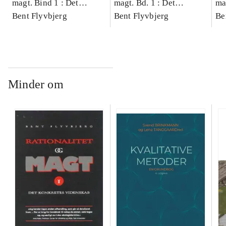
magt. Bind 1 : Det
magt. Bd. 1 : Det
ma
konkretes videnskab
Bent Flyvbjerg
konkretes videnskab
Bent Flyvbjerg
ko
Be
Minder om