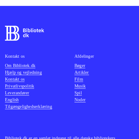
Kontakt os
Afdelinger
Om Bibliotek.dk
Bøger
Hjælp og vejledning
Artikler
Kontakt os
Film
Privatlivspolitik
Musik
Leverandører
Spil
English
Noder
Tilgængelighedserklæring
Bibliotek.dk er en samlet indgang til alle danske bibliotekers