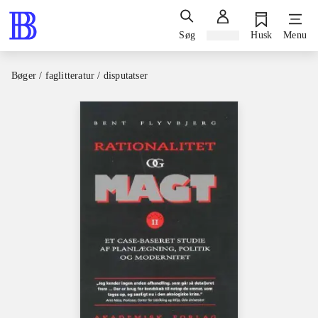
Søg
Log ind
Husk
Menu
Bøger / faglitteratur / disputatser