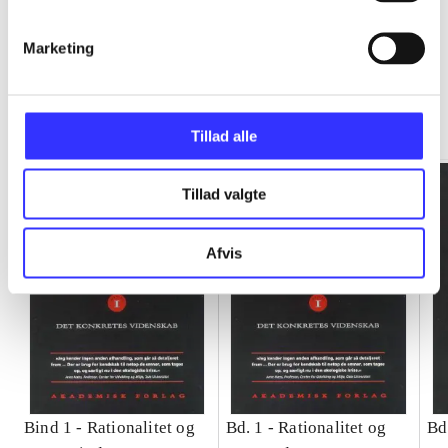
Marketing
Rationalitet og magt
Gå til serien
Tillad alle
Tillad valgte
Afvis
Bind 1 -
Rationalitet og
Bd. 1 -
Rationalitet og
Bd