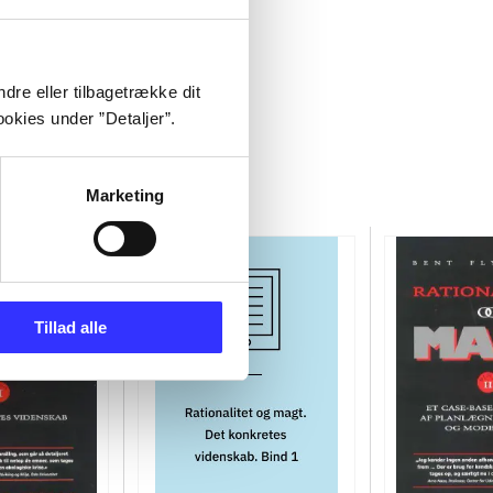
dre eller tilbagetrække dit
okies under ”Detaljer”.
Marketing
Tillad alle