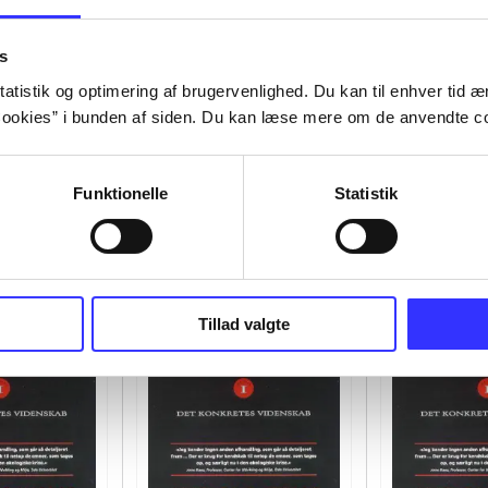
s
atistik og optimering af brugervenlighed. Du kan til enhver tid æn
ookies” i bunden af siden. Du kan læse mere om de anvendte co
Funktionelle
Statistik
Tillad valgte