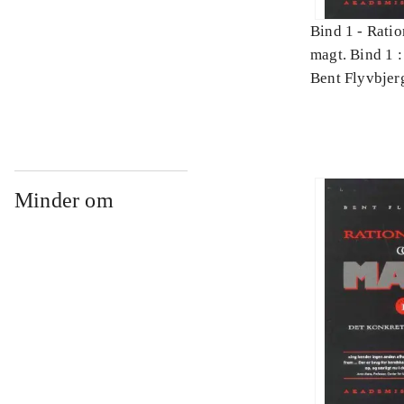
Bind 1 -
Ratio
magt. Bind 1 :
videnskab
Bent Flyvbjer
Minder om