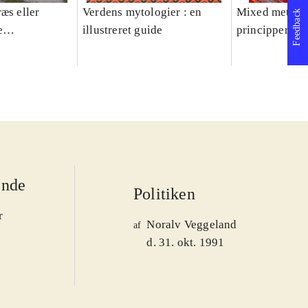
æs eller
Verdens mytologier : en
Mixed methods
Feedback
e
illustreret guide
principper og 
er 1950-2008
ende
Politiken
r
Noralv Veggeland
af
d. 31. okt. 1991