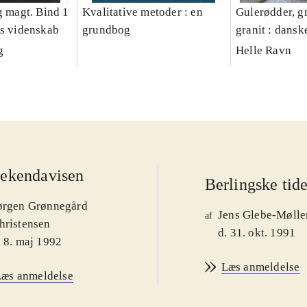
g magt. Bind 1
Kvalitative metoder : en
Gulerødder, gr
es videnskab
grundbog
granit : dansk
parcelhushav
g
Helle Ravn
ekendavisen
Berlingske tid
ørgen Grønnegård
Jens Glebe-Mølle
af
hristensen
d. 31. okt. 1991
. 8. maj 1992
Læs anmeldelse
Læs anmeldelse