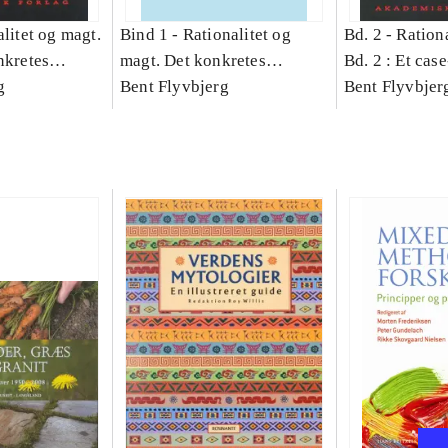
litet og magt.
Bind 1 -
Rationalitet og
Bd. 2 -
Rationa
nkretes
magt. Det konkretes
Bd. 2 : Et cas
g
videnskab. Bind 1
Bent Flyvbjerg
studie af plan
Bent Flyvbjer
politik og mod