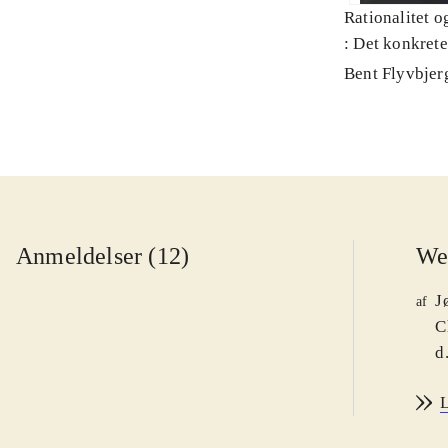
Rationalitet o
: Det konkret
Bent Flyvbjer
Anmeldelser (12)
We
J
af
C
d