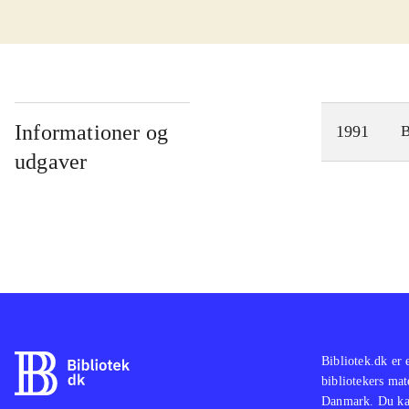
Informationer og
1991
udgaver
Bibliotek.dk er 
bibliotekers mat
Danmark. Du kan