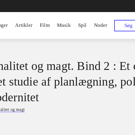
øger
Artikler
Film
Musik
Spil
Noder
Søg
alitet og magt. Bind 2 : Et 
t studie af planlægning, pol
dernitet
alitet og magt