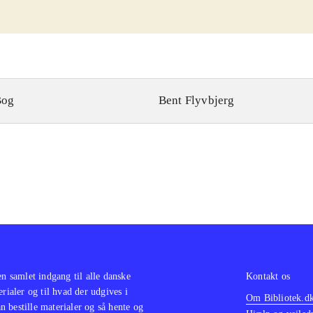
Bog
Bent Flyvbjerg
en samlet indgang til alle danske
Kontakt os
erialer og til hvad der udgives i
Om Bibliotek.d
 bestille materialer og så hente og