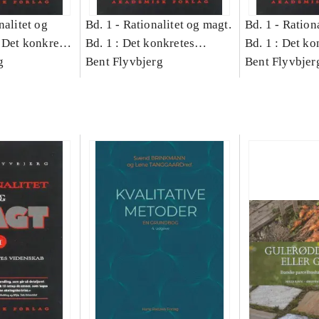
nalitet og
Bd. 1 -
Rationalitet og magt.
Bd. 1 -
Rationa
 Det konkretes
Bd. 1 : Det konkretes
Bd. 1 : Det ko
g
videnskab
Bent Flyvbjerg
videnskab
Bent Flyvbjer