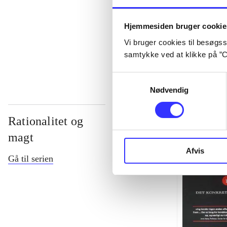
...
Hjemmesiden bruger cookie
Vi bruger cookies til besøgsst
...
samtykke ved at klikke på ”C
Samtykkevalg
Nødvendig
Rationalitet og
magt
Afvis
Gå til serien