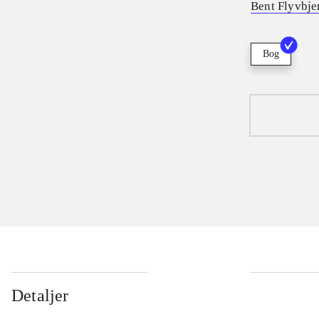
Bent Flyvbje
Bog
Detaljer
...
...