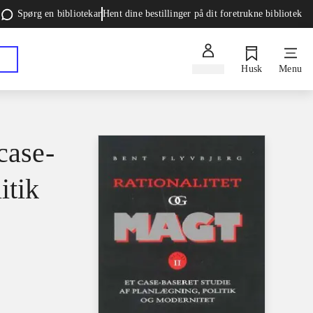
Spørg en bibliotekar
Hent dine bestillinger på dit foretrukne bibliotek
Log ind
Husk
Menu
case-
itik