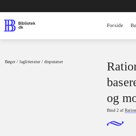
Forside
B
Bøger / faglitteratur / disputatser
Ration
basere
og mo
Bind 2 af
Ration