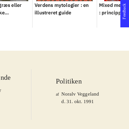
græs eller
Verdens mytologier : en
Mixed metho
Feedback
ke
illustreret guide
: principper 
ver 1950-
ende
Politiken
r
Noralv Veggeland
af
d. 31. okt. 1991