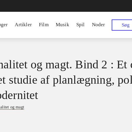
øger
Artikler
Film
Musik
Spil
Noder
Søg
alitet og magt. Bind 2 : Et 
t studie af planlægning, pol
dernitet
alitet og magt