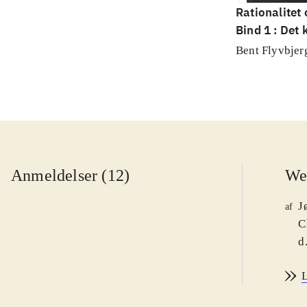
Rationalitet
Bind 1 : Det
videnskab
Bent Flyvbjer
Anmeldelser (12)
We
J
af
C
d