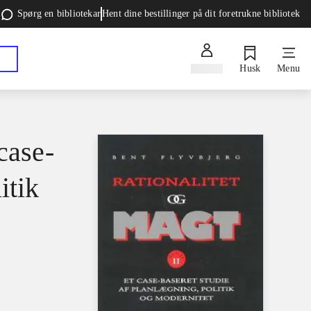
Spørg en bibliotekar
Hent dine bestillinger på dit foretrukne bibliotek
Log ind
Husk
Menu
case-
itik