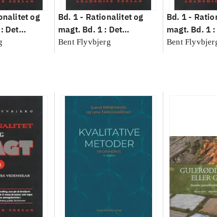
onalitet og
Bd. 1 -
Rationalitet og
Bd. 1 -
Ratio
: Det
magt. Bd. 1 : Det
magt. Bd. 1 :
idenskab
konkretes videnskab
konkretes v
g
Bent Flyvbjerg
Bent Flyvbjer