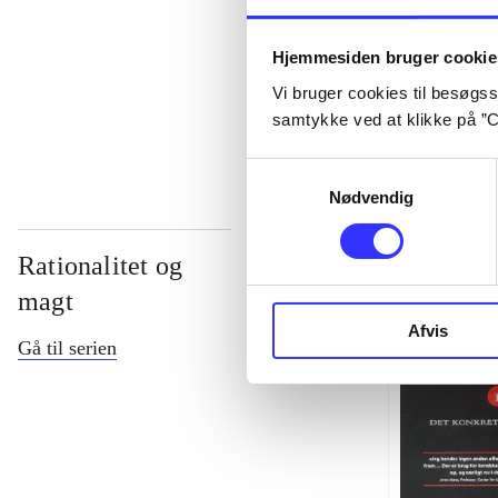
...
Hjemmesiden bruger cookie
Vi bruger cookies til besøgsst
...
samtykke ved at klikke på ”C
Samtykkevalg
Nødvendig
Rationalitet og
magt
Afvis
Gå til serien