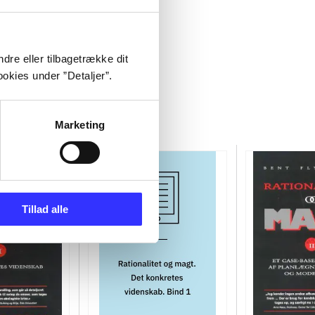
dre eller tilbagetrække dit
okies under ”Detaljer”.
Marketing
Tillad alle