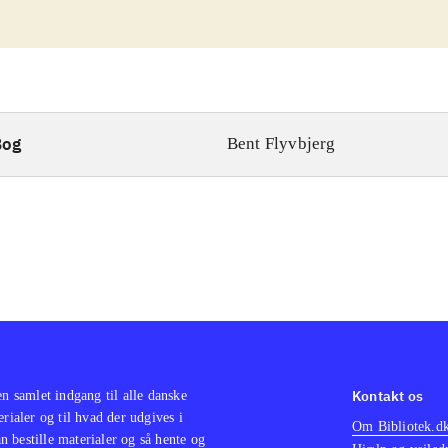
Bog
Bent Flyvbjerg
Kontakt os
en samlet indgang til alle danske
erialer og til hvad der udgives i
Om Bibliotek.d
 bestille materialer og så hente og