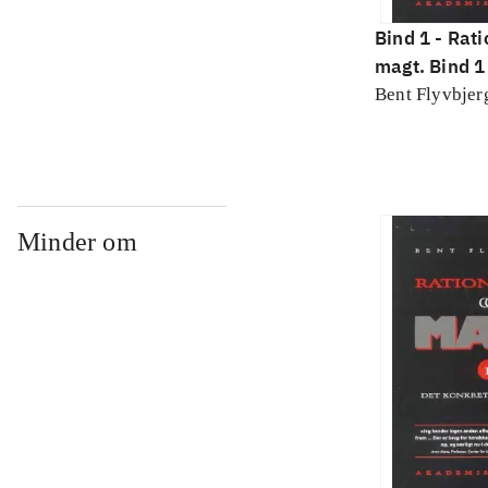
Bind 1 -
Rati
magt. Bind 1 
konkretes v
Bent Flyvbjer
Minder om