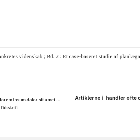
...
...
onkretes videnskab ; Bd. 2 : Et case-baseret studie af planlægn
Artiklerne i
handler ofte
lorem ipsum dolor sit amet ...
Tidsskrift