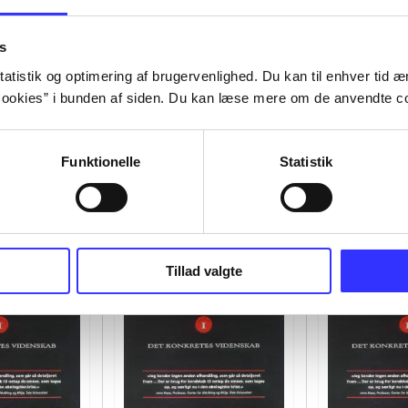
s
atistik og optimering af brugervenlighed. Du kan til enhver tid æn
ookies” i bunden af siden. Du kan læse mere om de anvendte co
Funktionelle
Statistik
Tillad valgte