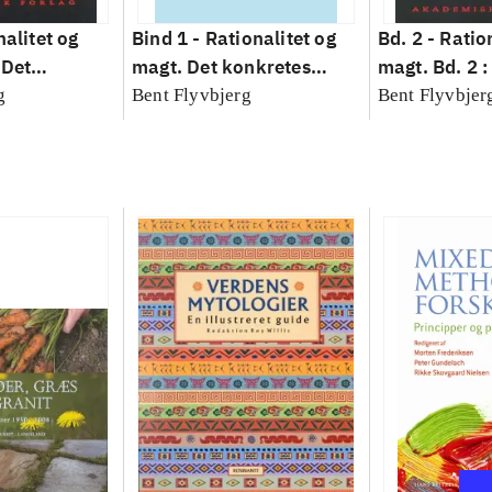
nalitet og
Bind 1 -
Rationalitet og
Bd. 2 -
Ratio
 Det
magt. Det konkretes
magt. Bd. 2 :
idenskab
videnskab. Bind 1
baseret studi
g
Bent Flyvbjerg
Bent Flyvbjer
planlægning,
modernitet