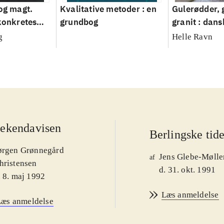
 og magt.
Kvalitative metoder : en
Gulerødder, 
 konkretes
grundbog
granit : dans
parcelhusha
g
Helle Ravn
2008
ekendavisen
Berlingske tid
ørgen Grønnegård
Jens Glebe-Mølle
af
hristensen
d. 31. okt. 1991
. 8. maj 1992
Læs anmeldelse
Læs anmeldelse