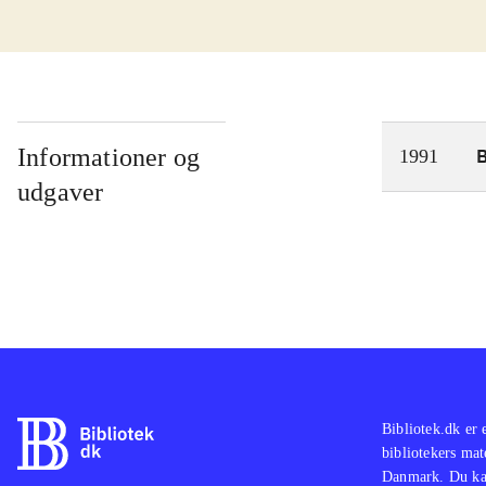
Informationer og
1991
udgaver
Bibliotek.dk er 
bibliotekers mat
Danmark. Du kan