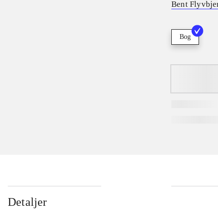
Bent Flyvbje
Bog
Detaljer
...
...