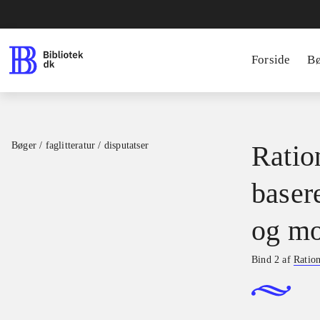
Forside
B
Bøger / faglitteratur / disputatser
Ration
basere
og mo
Bind 2 af
Ration