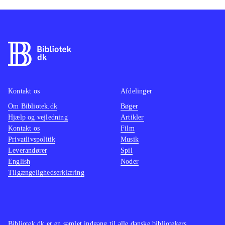
Kontakt os
Afdelinger
Om Bibliotek.dk
Bøger
Hjælp og vejledning
Artikler
Kontakt os
Film
Privatlivspolitik
Musik
Leverandører
Spil
English
Noder
Tilgængelighedserklæring
Bibliotek.dk er en samlet indgang til alle danske bibliotekers