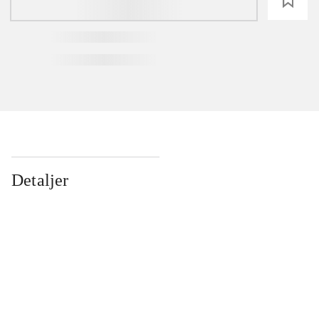
loading
Detaljer
...
...
...
...
...
...
...
...