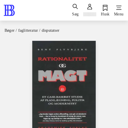
Søg
Log ind
Husk
Menu
Bøger / faglitteratur / disputatser