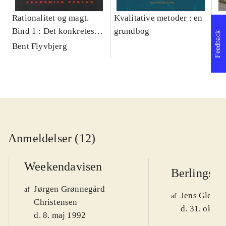
Rationalitet og magt.
Kvalitative metoder : en
Gu
Bind 1 : Det konkretes
grundbog
gr
Feedback
videnskab
pa
Bent Flyvbjerg
He
20
Anmeldelser (12)
Weekendavisen
Berlingske
Jørgen Grønnegård
af
Jens Glebe-
af
Christensen
d. 31. okt. 
d. 8. maj 1992