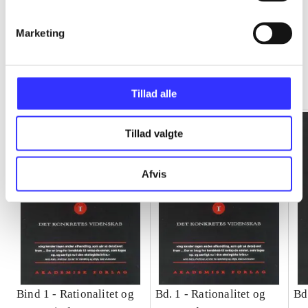
Marketing
Rationalitet og magt
Gå til serien
Tillad alle
Tillad valgte
Afvis
Bind 1 -
Rationalitet og
Bd. 1 -
Rationalitet og
Bd