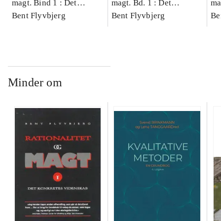
magt. Bind 1 : Det
magt. Bd. 1 : Det
ma
konkretes videnskab
Bent Flyvbjerg
konkretes videnskab
Bent Flyvbjerg
ko
Be
Minder om