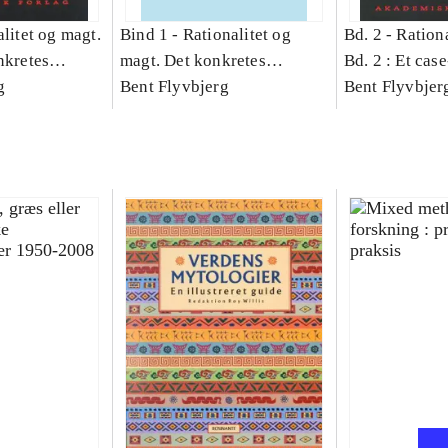
litet og magt.
Bind 1 -
Rationalitet og
Bd. 2 -
Rationa
nkretes
magt. Det konkretes
Bd. 2 : Et cas
g
videnskab. Bind 1
Bent Flyvbjerg
studie af plan
Bent Flyvbjer
politik og mod