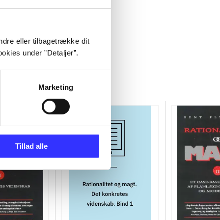
dre eller tilbagetrække dit
okies under ”Detaljer”.
Marketing
Tillad alle