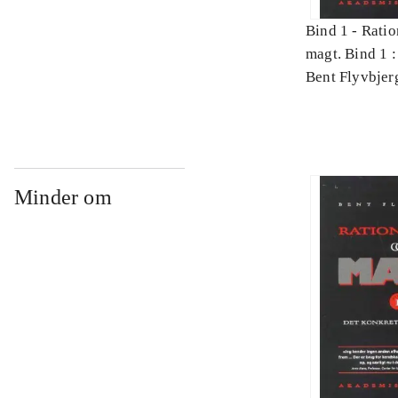
Bind 1 -
Ratio
magt. Bind 1 :
videnskab
Bent Flyvbjer
Minder om