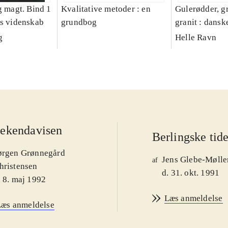
g magt. Bind 1
Kvalitative metoder : en
Gulerødder, gr
es videnskab
grundbog
granit : dansk
parcelhushav
g
Helle Ravn
ekendavisen
Berlingske tid
ørgen Grønnegård
Jens Glebe-Mølle
af
hristensen
d. 31. okt. 1991
. 8. maj 1992
Læs anmeldelse
Læs anmeldelse