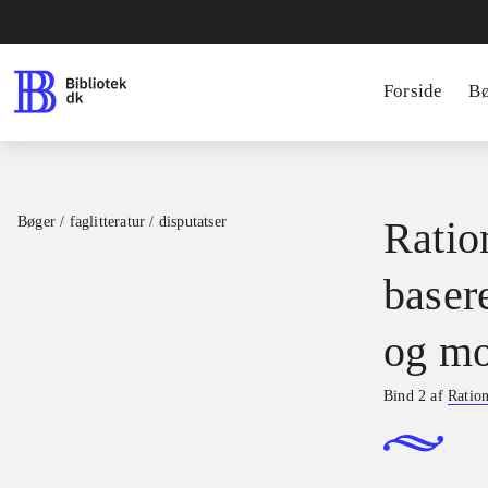
Forside
B
Bøger / faglitteratur / disputatser
Ration
basere
og mo
Bind 2 af
Ration