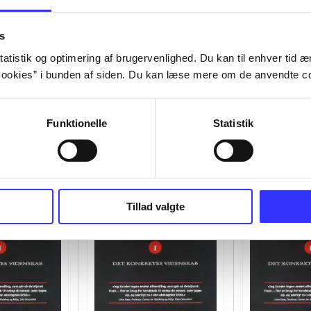
s
atistik og optimering af brugervenlighed. Du kan til enhver tid æn
ookies” i bunden af siden. Du kan læse mere om de anvendte co
Funktionelle
Statistik
Tillad valgte