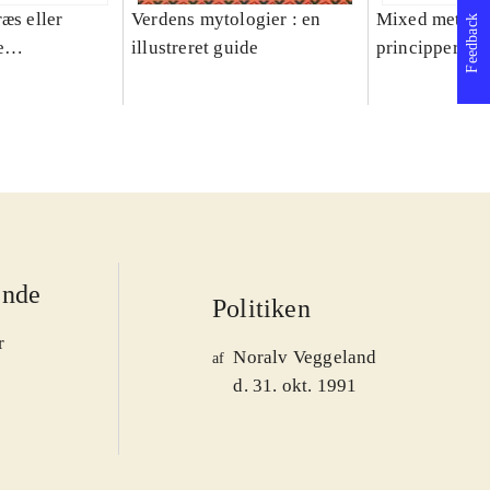
æs eller
Verdens mytologier : en
Mixed methods
Feedback
e
illustreret guide
principper og 
er 1950-2008
ende
Politiken
r
Noralv Veggeland
af
d. 31. okt. 1991