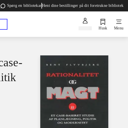
Spørg en bibliotekar
Hent dine bestillinger på dit foretrukne bibliotek
Log ind
Husk
Menu
case-
itik