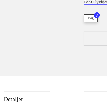
Bent Flyvbje
Bog
Detaljer
...
...