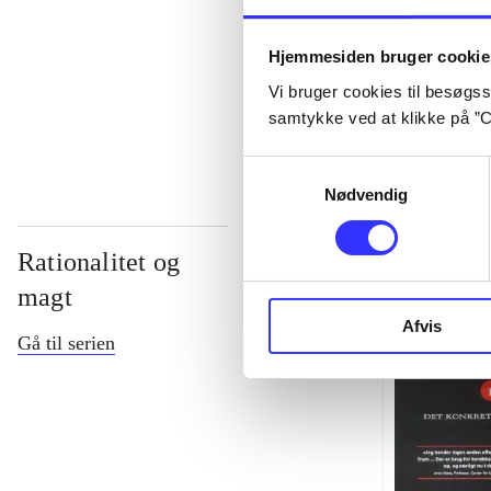
...
Hjemmesiden bruger cookie
Vi bruger cookies til besøgsst
...
samtykke ved at klikke på ”C
Samtykkevalg
Nødvendig
Rationalitet og
magt
Afvis
Gå til serien