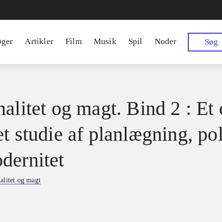
øger
Artikler
Film
Musik
Spil
Noder
Søg
alitet og magt. Bind 2 : Et 
t studie af planlægning, pol
dernitet
alitet og magt