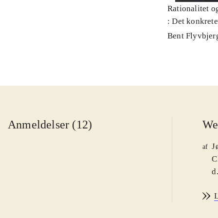
Rationalitet o
: Det konkret
Bent Flyvbjer
Anmeldelser (12)
We
J
af
C
d