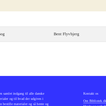
Bog
Bent Flyvbjerg
en samlet indgang til alle danske
Kontakt os
erialer og til hvad der udgives i
Om Bibliotek.d
 bestille materialer og så hente og