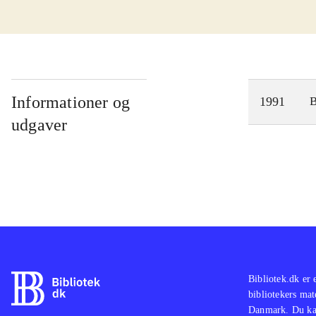
Informationer og
1991
udgaver
Bibliotek.dk er 
bibliotekers mat
Danmark. Du kan