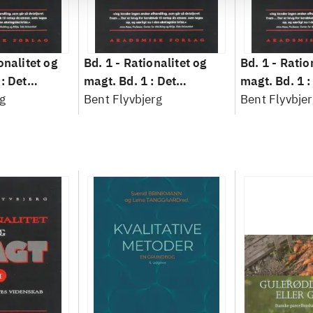
onalitet og
Bd. 1 -
Rationalitet og
Bd. 1 -
Ratio
: Det
magt. Bd. 1 : Det
magt. Bd. 1 :
idenskab
g
konkretes videnskab
Bent Flyvbjerg
konkretes v
Bent Flyvbjer