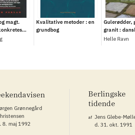
 og magt.
Kvalitative metoder : en
Gulerødder, 
 konkretes
grundbog
granit : dans
parcelhusha
g
Helle Ravn
2008
Berlingske
ekendavisen
tidende
ørgen Grønnegård
hristensen
Jens Glebe-Møll
af
. 8. maj 1992
d. 31. okt. 1991