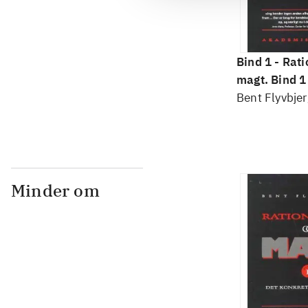
Bind 1 -
Rati
magt. Bind 1 
konkretes v
Bent Flyvbjer
Minder om