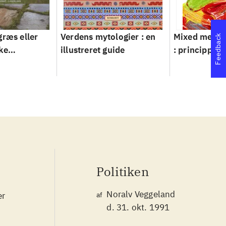
græs eller
Verdens mytologier : en
Mixed metho
Feedback
ke
illustreret guide
: principper 
ver 1950-
Politiken
Noralv Veggeland
er
af
d. 31. okt. 1991