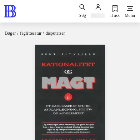
Søg
Log ind
Husk
Menu
Bøger / faglitteratur / disputatser