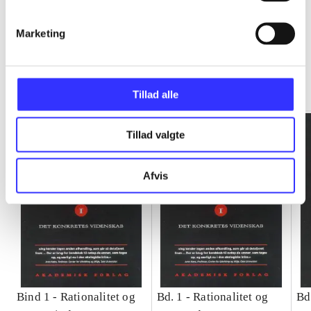
Marketing
Rationalitet og magt
Gå til serien
Tillad alle
Tillad valgte
Afvis
Bind 1 -
Rationalitet og
Bd. 1 -
Rationalitet og
Bd