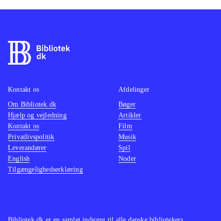
Kontakt os
Afdelinger
Om Bibliotek.dk
Bøger
Hjælp og vejledning
Artikler
Kontakt os
Film
Privatlivspolitik
Musik
Leverandører
Spil
English
Noder
Tilgængelighedserklæring
Bibliotek.dk er en samlet indgang til alle danske bibliotekers