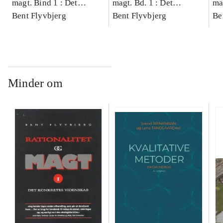
magt. Bind 1 : Det
magt. Bd. 1 : Det
ma
konkretes videnskab
Bent Flyvbjerg
konkretes videnskab
Bent Flyvbjerg
ko
Be
Minder om