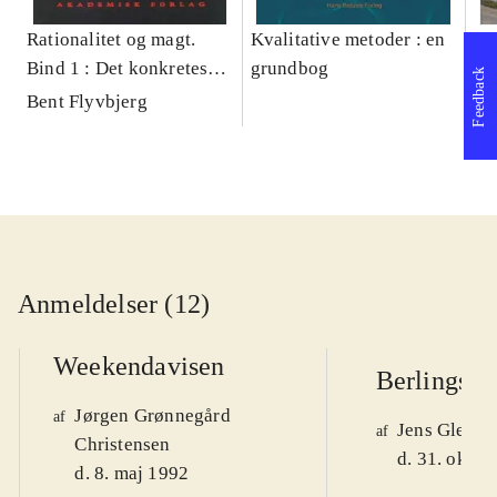
Rationalitet og magt.
Kvalitative metoder : en
Gu
Bind 1 : Det konkretes
grundbog
gr
Feedback
videnskab
pa
Bent Flyvbjerg
He
20
Anmeldelser (12)
Weekendavisen
Berlingske
Jørgen Grønnegård
af
Jens Glebe-
af
Christensen
d. 31. okt. 
d. 8. maj 1992