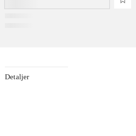
loading
Detaljer
...
...
...
...
...
...
...
...