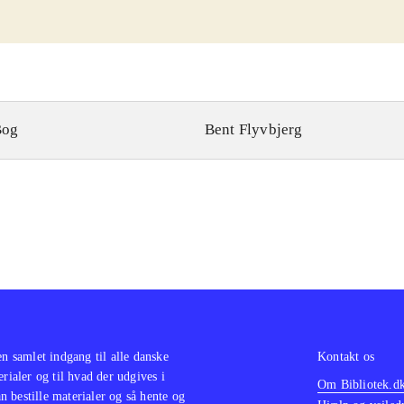
Bog
Bent Flyvbjerg
en samlet indgang til alle danske
Kontakt os
erialer og til hvad der udgives i
Om Bibliotek.d
 bestille materialer og så hente og