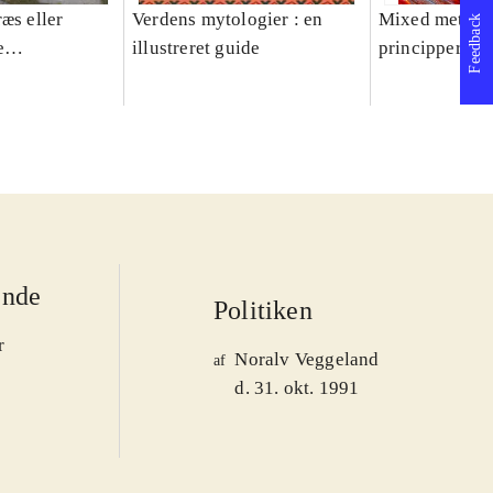
æs eller
Verdens mytologier : en
Mixed methods
Feedback
e
illustreret guide
principper og 
er 1950-2008
ende
Politiken
r
Noralv Veggeland
af
d. 31. okt. 1991