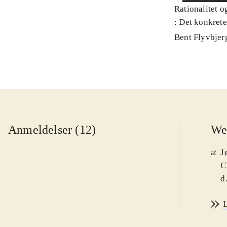
Rationalitet o
: Det konkret
Bent Flyvbjer
Anmeldelser (12)
We
J
af
C
d