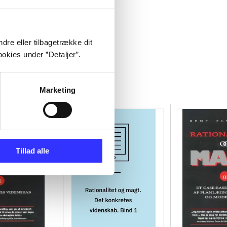
dre eller tilbagetrække dit
okies under ”Detaljer”.
Marketing
Tillad alle