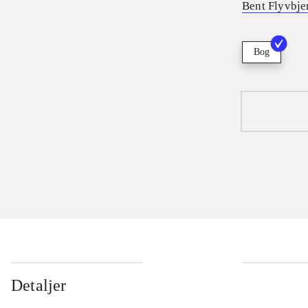
Bent Flyvbje
Bog
Detaljer
...
...