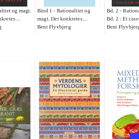
litet og magt.
Bind 1 -
Rationalitet og
Bd. 2 -
Rationa
nkretes
magt. Det konkretes
Bd. 2 : Et cas
g
videnskab. Bind 1
Bent Flyvbjerg
studie af plan
Bent Flyvbjer
politik og mod