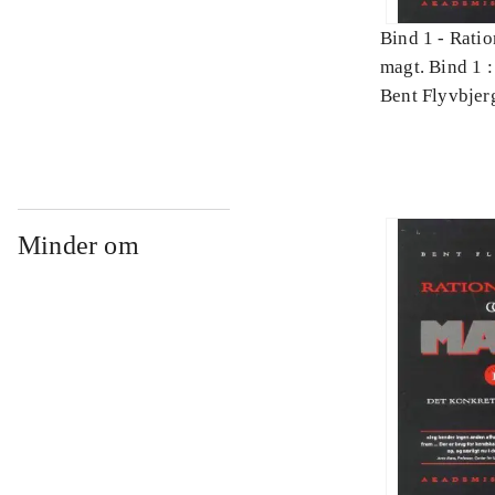
Bind 1 -
Ratio
magt. Bind 1 :
videnskab
Bent Flyvbjer
Minder om