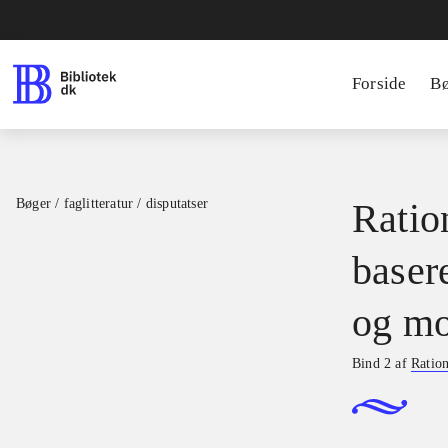
Forside
B
Bøger / faglitteratur / disputatser
Ration
basere
og mo
Bind 2 af
Ration