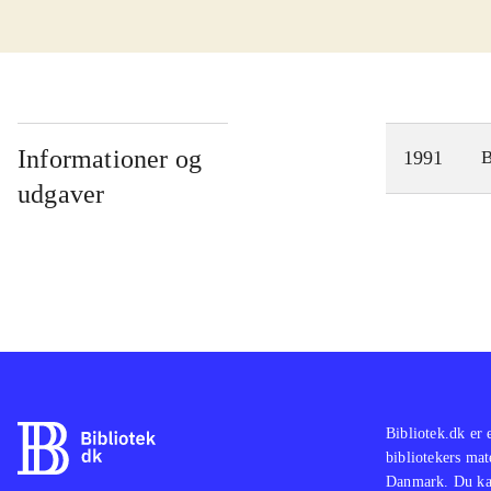
Informationer og
1991
udgaver
Bibliotek.dk er 
bibliotekers mat
Danmark. Du kan