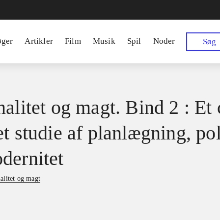
øger
Artikler
Film
Musik
Spil
Noder
Søg
alitet og magt. Bind 2 : Et 
t studie af planlægning, pol
dernitet
alitet og magt