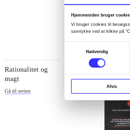
...
Hjemmesiden bruger cookie
Vi bruger cookies til besøgsst
...
samtykke ved at klikke på ”C
Samtykkevalg
Nødvendig
Rationalitet og
magt
Afvis
Gå til serien