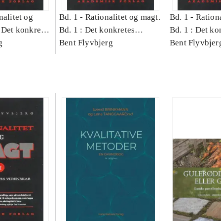
nalitet og
Bd. 1 -
Rationalitet og magt.
Bd. 1 -
Rationa
 Det konkretes
Bd. 1 : Det konkretes
Bd. 1 : Det ko
g
videnskab
Bent Flyvbjerg
videnskab
Bent Flyvbjer