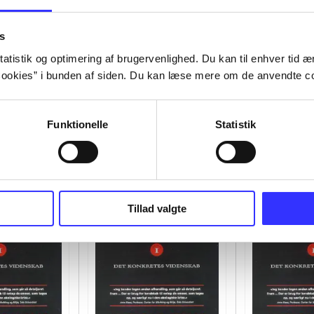
s
atistik og optimering af brugervenlighed. Du kan til enhver tid æn
ookies” i bunden af siden. Du kan læse mere om de anvendte co
Funktionelle
Statistik
Tillad valgte