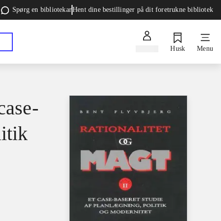
Spørg en bibliotekar
Hent dine bestillinger på dit foretrukne bibliotek
Log ind
Husk
Menu
case-
itik