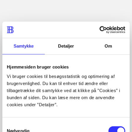
Artikler
Alle registrerede artikler fordelt på udgivelser
Samtykke
Detaljer
Om
...
...
...
Hjemmesiden bruger cookies
...
...
Vi bruger cookies til besøgsstatistik og optimering af
brugervenlighed. Du kan til enhver tid ændre eller
tilbagetrække dit samtykke ved at klikke på ”Cookies” i
bunden af siden. Du kan læse mere om de anvendte
Rationalitet og magt
cookies under ”Detaljer”.
Gå til serien
Samtykkevalg
Nødvendig