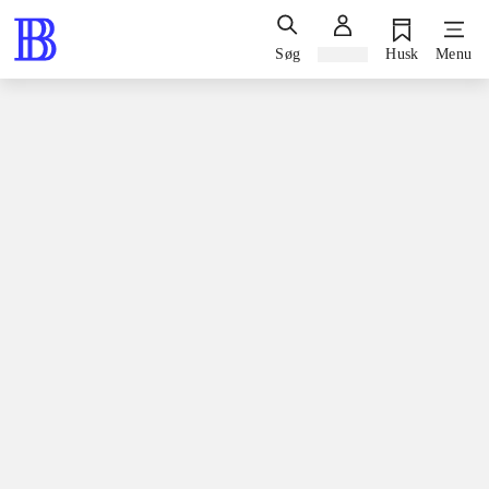
Søg
Log ind
Husk
Menu
Bøger / faglitteratur / disputatser