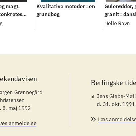
 og magt.
Kvalitative metoder : en
Gulerødder, 
 konkretes
grundbog
granit : dans
parcelhusha
g
Helle Ravn
2008
ekendavisen
Berlingske tid
ørgen Grønnegård
Jens Glebe-Møll
af
hristensen
d. 31. okt. 1991
. 8. maj 1992
Læs anmeldels
Læs anmeldelse