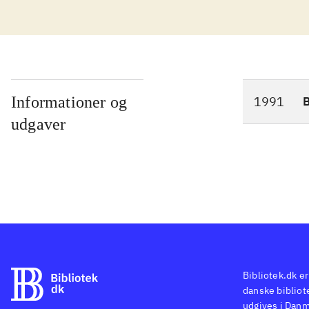
Informationer og
1991
udgaver
Bibliotek.dk er
danske bibliote
udgives i Danm