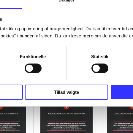
s
atistik og optimering af brugervenlighed. Du kan til enhver tid æn
ookies” i bunden af siden. Du kan læse mere om de anvendte co
Funktionelle
Statistik
Tillad valgte