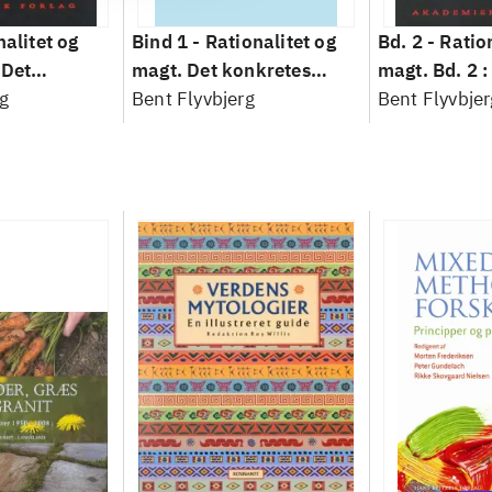
nalitet og
Bind 1 -
Rationalitet og
Bd. 2 -
Ratio
 Det
magt. Det konkretes
magt. Bd. 2 :
idenskab
g
videnskab. Bind 1
Bent Flyvbjerg
baseret studi
Bent Flyvbjer
planlægning,
modernitet