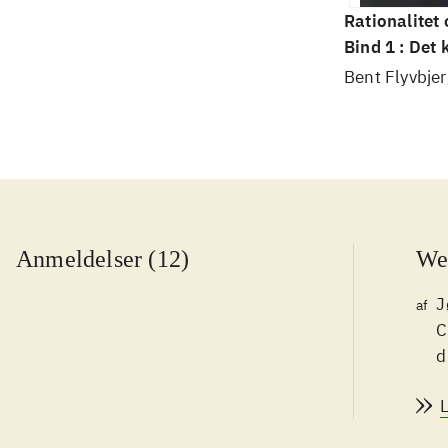
Rationalitet
Bind 1 : Det
videnskab
Bent Flyvbjer
Anmeldelser (12)
We
J
af
C
d