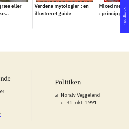
græs eller
Verdens mytologier : en
Mixed metho
Feedback
ke
illustreret guide
: principper 
ver 1950-
ende
Politiken
er
Noralv Veggeland
af
d. 31. okt. 1991
e