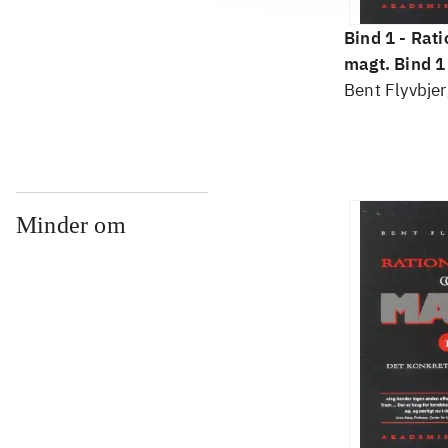
Bind 1 -
Rati
magt. Bind 1 
konkretes v
Bent Flyvbjer
Minder om