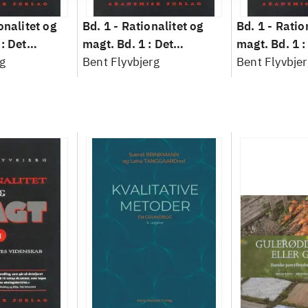
onalitet og
Bd. 1 -
Rationalitet og
Bd. 1 -
Ratio
: Det
magt. Bd. 1 : Det
magt. Bd. 1 :
idenskab
g
konkretes videnskab
Bent Flyvbjerg
konkretes v
Bent Flyvbjer