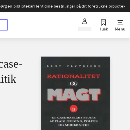
Hent dine bestillinger på dit foretrukne bibliotek
ørg en bibliotekar
Log ind
Husk
Menu
case-
itik