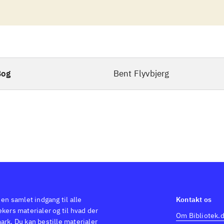
Bog
Bent Flyvbjerg
 en samlet indgang til alle
Kontakt os
kers materialer og til hvad der
Om Bibliotek.
ark. Du kan bestille materialer