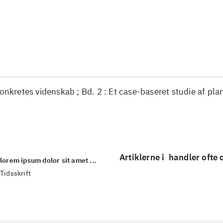
...
...
konkretes videnskab ; Bd. 2 : Et case-baseret studie af pla
Artiklerne i
handler ofte
lorem ipsum dolor sit amet ...
Tidsskrift