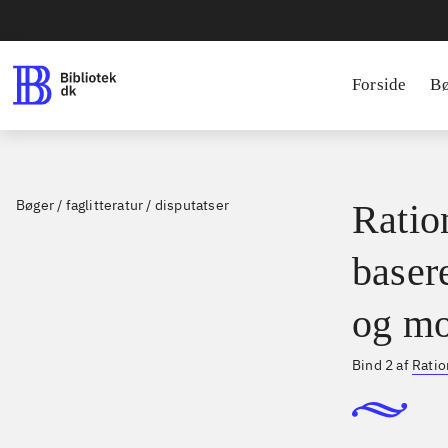
Forside
B
Bøger / faglitteratur / disputatser
Ration
basere
og mo
Bind 2 af
Ratio