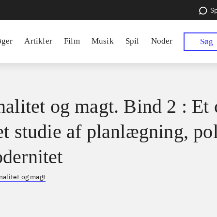
Sp
øger
Artikler
Film
Musik
Spil
Noder
Søg
alitet og magt. Bind 2 : Et 
t studie af planlægning, pol
dernitet
nalitet og magt