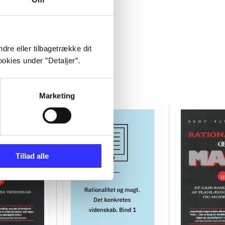
dre eller tilbagetrække dit
okies under ”Detaljer”.
Marketing
Tillad alle