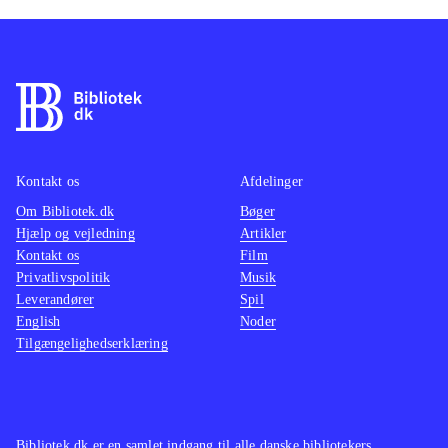
Kontakt os
Afdelinger
Om Bibliotek.dk
Bøger
Hjælp og vejledning
Artikler
Kontakt os
Film
Privatlivspolitik
Musik
Leverandører
Spil
English
Noder
Tilgængelighedserklæring
Bibliotek.dk er en samlet indgang til alle danske bibliotekers