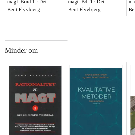
magt. Bind 1 : Det
magt. Bd. 1 : Det
ma
konkretes videnskab
Bent Flyvbjerg
konkretes videnskab
Bent Flyvbjerg
ko
Be
Minder om