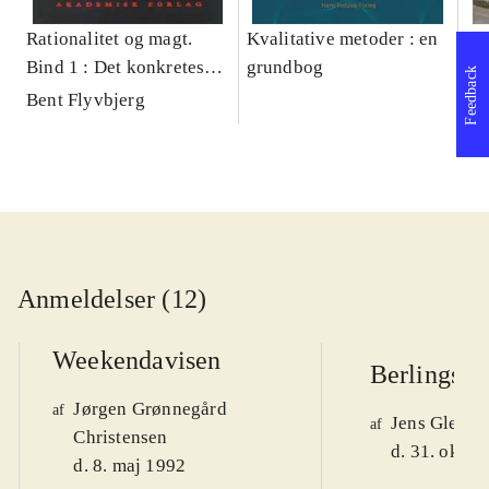
Rationalitet og magt.
Kvalitative metoder : en
Gu
Bind 1 : Det konkretes
grundbog
gr
Feedback
videnskab
pa
Bent Flyvbjerg
He
20
Anmeldelser (12)
Weekendavisen
Berlingske
Jørgen Grønnegård
af
Jens Glebe-
af
Christensen
d. 31. okt. 
d. 8. maj 1992