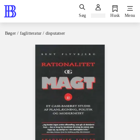
Søg
Log ind
Husk
Menu
Bøger / faglitteratur / disputatser