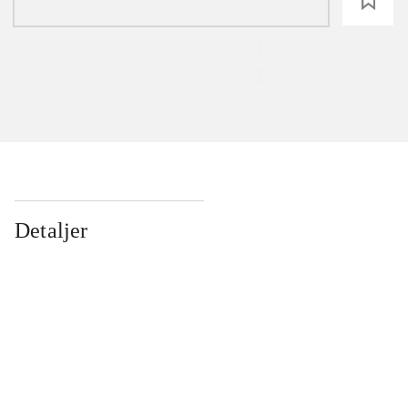
loading
Detaljer
...
...
...
...
...
...
...
...