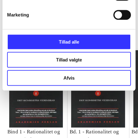
Marketing
Rationalitet og magt
Gå til serien
Tillad alle
Tillad valgte
Afvis
Bind 1 -
Rationalitet og
Bd. 1 -
Rationalitet og
Bd