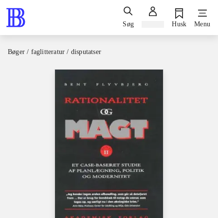
Søg
Log ind
Husk
Menu
Bøger / faglitteratur / disputatser