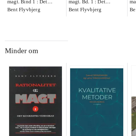
magt. Bind 1 : Det
magt. Bd. 1 : Det
ma
konkretes videnskab
Bent Flyvbjerg
konkretes videnskab
Bent Flyvbjerg
ko
Be
Minder om