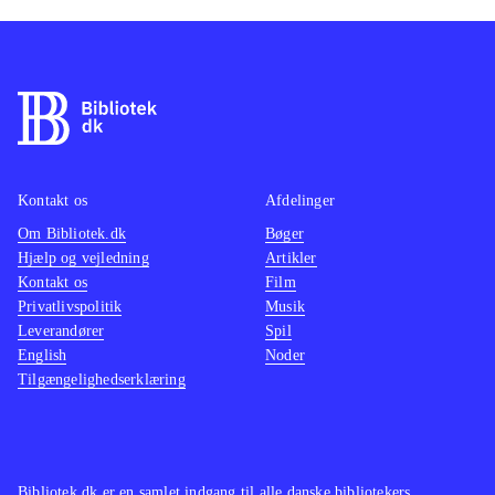
Kontakt os
Afdelinger
Om Bibliotek.dk
Bøger
Hjælp og vejledning
Artikler
Kontakt os
Film
Privatlivspolitik
Musik
Leverandører
Spil
English
Noder
Tilgængelighedserklæring
Bibliotek.dk er en samlet indgang til alle danske bibliotekers