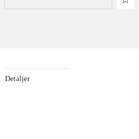
loading
Detaljer
...
...
...
...
...
...
...
...