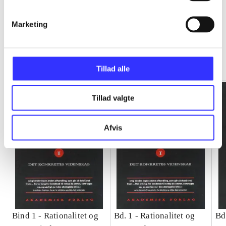
Marketing
Rationalitet og magt
Gå til serien
Tillad alle
Tillad valgte
Afvis
Bind 1 -
Rationalitet og
Bd. 1 -
Rationalitet og
Bd