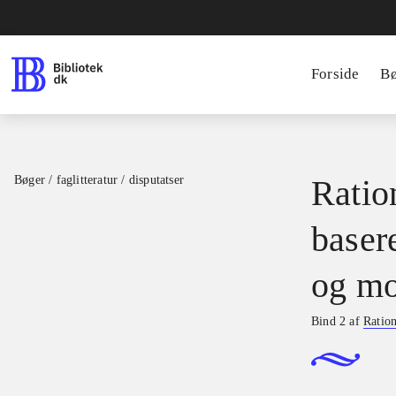
Forside
B
Bøger / faglitteratur / disputatser
Ration
basere
og mo
Bind 2 af
Ration