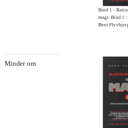
Bind 1 -
Ratio
magt. Bind 1 :
videnskab
Bent Flyvbjer
Minder om