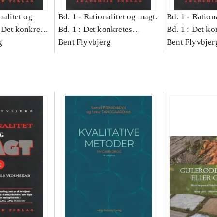
nalitet og
Bd. 1 -
Rationalitet og magt.
Bd. 1 -
Rationa
 Det konkretes
Bd. 1 : Det konkretes
Bd. 1 : Det ko
g
videnskab
Bent Flyvbjerg
videnskab
Bent Flyvbjer