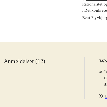
Rationalitet o
: Det konkret
Bent Flyvbjer
Anmeldelser (12)
We
J
af
C
d