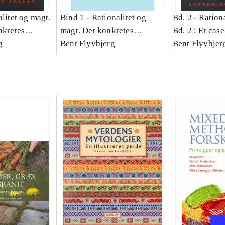
litet og magt.
Bind 1 -
Rationalitet og
Bd. 2 -
Rationa
nkretes
magt. Det konkretes
Bd. 2 : Et cas
g
videnskab. Bind 1
Bent Flyvbjerg
studie af plan
Bent Flyvbjer
politik og mod