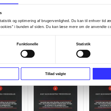
s
atistik og optimering af brugervenlighed. Du kan til enhver tid æn
ookies” i bunden af siden. Du kan læse mere om de anvendte co
Funktionelle
Statistik
Tillad valgte