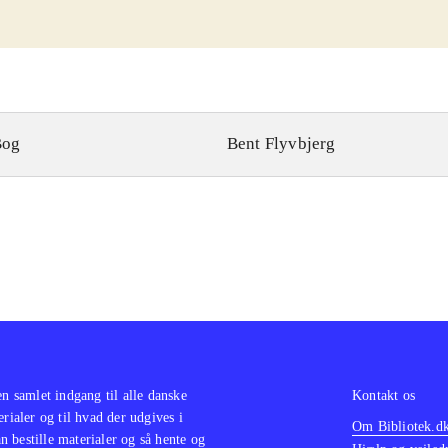
Bog
Bent Flyvbjerg
en samlet indgang til alle danske
Kontakt os
erialer og til hvad der udgives i
Om Bibliotek.d
 bestille materialer og så hente og