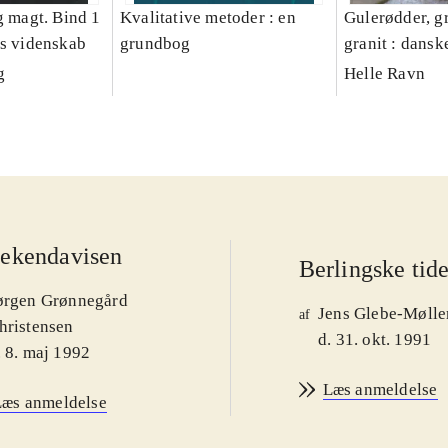
g magt. Bind 1
Kvalitative metoder : en
Gulerødder, gr
es videnskab
grundbog
granit : dansk
parcelhushav
g
Helle Ravn
ekendavisen
Berlingske tid
ørgen Grønnegård
Jens Glebe-Mølle
af
hristensen
d. 31. okt. 1991
. 8. maj 1992
Læs anmeldelse
Læs anmeldelse