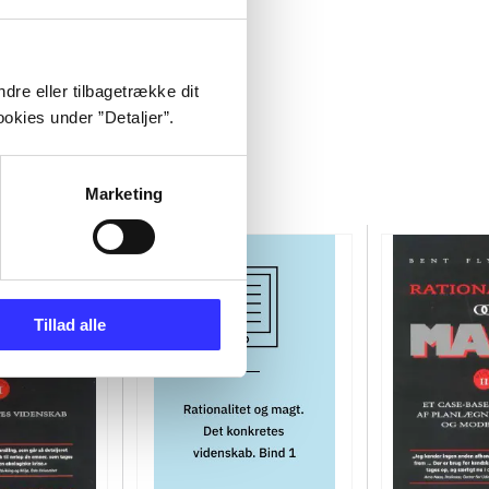
dre eller tilbagetrække dit
okies under ”Detaljer”.
Marketing
Tillad alle