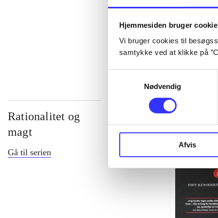
...
Hjemmesiden bruger cookie
Vi bruger cookies til besøgsst
...
samtykke ved at klikke på ”C
Samtykkevalg
Nødvendig
Rationalitet og
magt
Afvis
Gå til serien