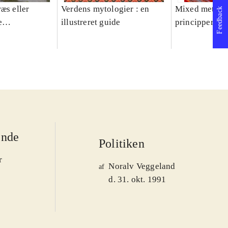
æs eller
Verdens mytologier : en
Mixed methods
Feedback
e
illustreret guide
principper og 
er 1950-2008
ende
Politiken
r
Noralv Veggeland
af
d. 31. okt. 1991