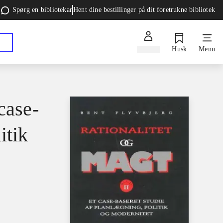
Spørg en bibliotekar
Hent dine bestillinger på dit foretrukne bibliotek
Log ind
Husk
Menu
case-
itik