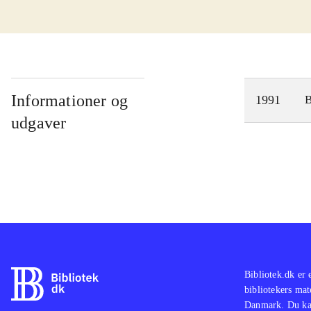
Informationer og
1991
udgaver
Bibliotek.dk er 
bibliotekers mat
Danmark. Du kan