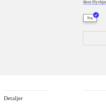
Bent Flyvbje
Bog
Detaljer
...
...