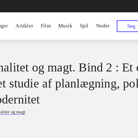
øger
Artikler
Film
Musik
Spil
Noder
Søg
alitet og magt. Bind 2 : Et 
t studie af planlægning, pol
dernitet
alitet og magt