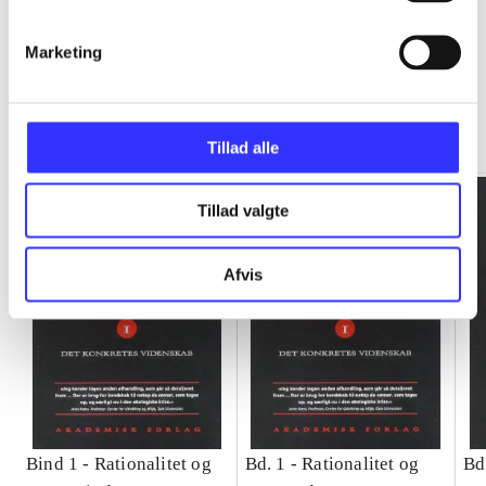
Marketing
Rationalitet og magt
Gå til serien
Tillad alle
Tillad valgte
Afvis
Bind 1 -
Rationalitet og
Bd. 1 -
Rationalitet og
Bd