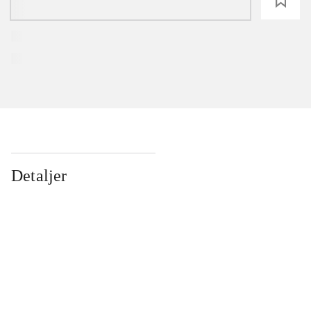
loading
Detaljer
...
...
...
...
...
...
...
...