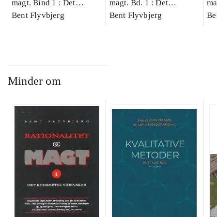
magt. Bind 1 : Det
magt. Bd. 1 : Det
ma
konkretes videnskab
Bent Flyvbjerg
konkretes videnskab
Bent Flyvbjerg
ko
Be
Minder om