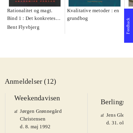
Rationalitet og magt.
Kvalitative metoder : en
Gu
Bind 1 : Det konkretes
grundbog
gr
Feedback
videnskab
pa
Bent Flyvbjerg
He
20
Anmeldelser (12)
Weekendavisen
Berlingske
Jørgen Grønnegård
af
Jens Glebe-
af
Christensen
d. 31. okt. 
d. 8. maj 1992