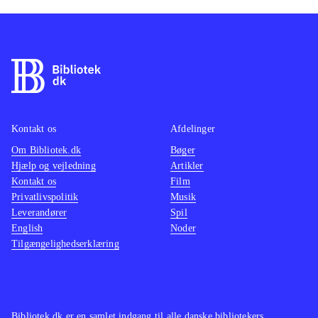
Kontakt os
Afdelinger
Om Bibliotek.dk
Bøger
Hjælp og vejledning
Artikler
Kontakt os
Film
Privatlivspolitik
Musik
Leverandører
Spil
English
Noder
Tilgængelighedserklæring
Bibliotek.dk er en samlet indgang til alle danske bibliotekers