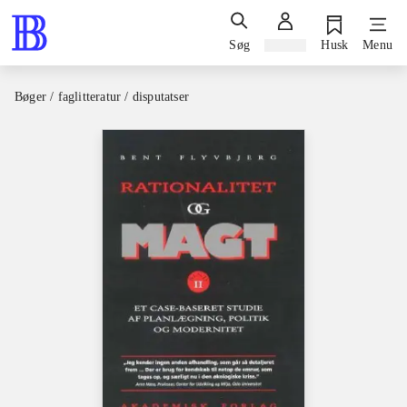
Søg
Log ind
Husk
Menu
Bøger / faglitteratur / disputatser