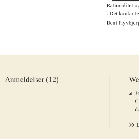
Rationalitet o
: Det konkret
Bent Flyvbjer
Anmeldelser (12)
We
J
af
C
d