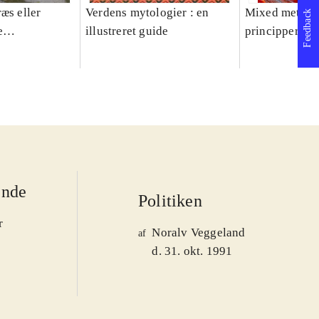
æs eller
Verdens mytologier : en
Mixed methods
Feedback
e
illustreret guide
principper og 
er 1950-2008
ende
Politiken
r
Noralv Veggeland
af
d. 31. okt. 1991