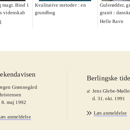
g magt. Bind 1
Kvalitative metoder : en
Gulerødder, gr
es videnskab
grundbog
granit : dansk
parcelhushav
g
Helle Ravn
ekendavisen
Berlingske tid
ørgen Grønnegård
Jens Glebe-Mølle
af
hristensen
d. 31. okt. 1991
. 8. maj 1992
Læs anmeldelse
Læs anmeldelse