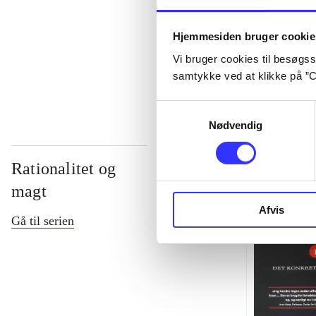
...
Hjemmesiden bruger cookie
Vi bruger cookies til besøgsst
...
samtykke ved at klikke på ”C
Samtykkevalg
Nødvendig
Rationalitet og
magt
Afvis
Gå til serien