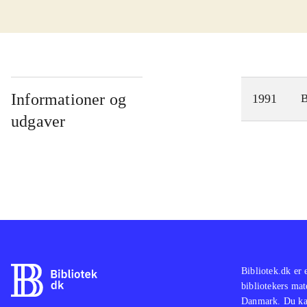
Informationer og
1991
udgaver
Bibliotek.dk er 
bibliotekers mat
Danmark. Du kan