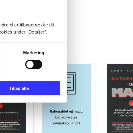
dre eller tilbagetrække dit
okies under ”Detaljer”.
Marketing
Tillad alle