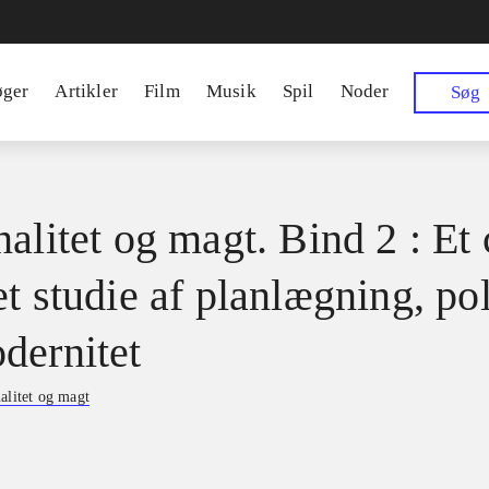
øger
Artikler
Film
Musik
Spil
Noder
Søg
alitet og magt. Bind 2 : Et 
t studie af planlægning, pol
dernitet
alitet og magt