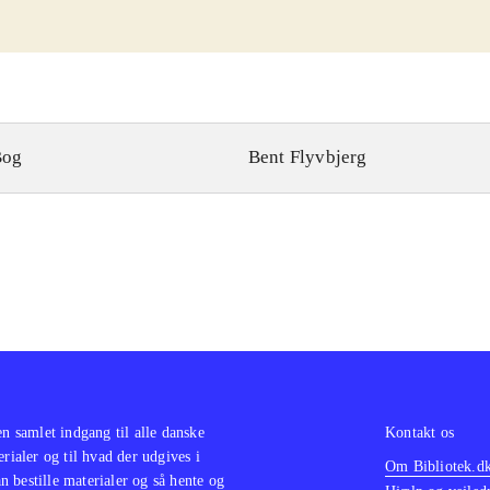
Bog
Bent Flyvbjerg
en samlet indgang til alle danske
Kontakt os
erialer og til hvad der udgives i
Om Bibliotek.d
 bestille materialer og så hente og