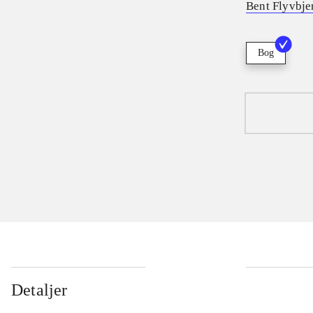
Bent Flyvbje
Bog
Detaljer
...
...