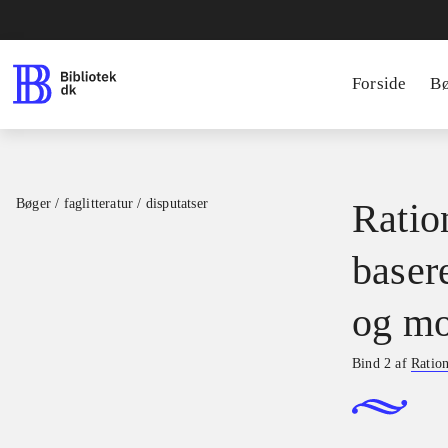
Forside
B
Bøger / faglitteratur / disputatser
Ration
basere
og mo
Bind 2 af
Ration