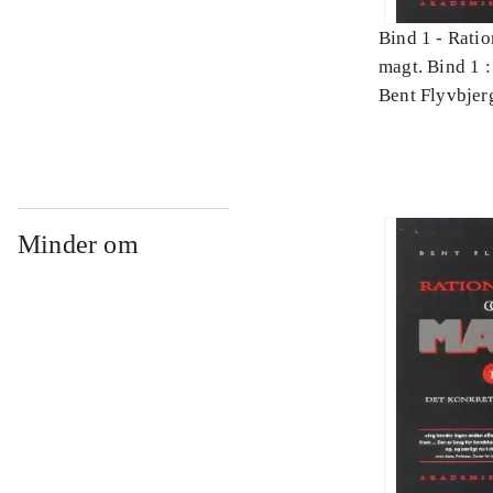
Bind 1 -
Ratio
magt. Bind 1 :
videnskab
Bent Flyvbjer
Minder om