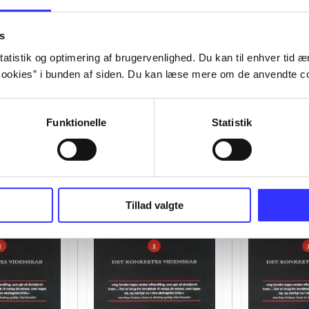
s
atistik og optimering af brugervenlighed. Du kan til enhver tid æn
ookies” i bunden af siden. Du kan læse mere om de anvendte co
Funktionelle
Statistik
Tillad valgte