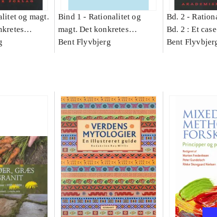
litet og magt.
Bind 1 -
Rationalitet og
Bd. 2 -
Rationa
nkretes
magt. Det konkretes
Bd. 2 : Et cas
g
videnskab. Bind 1
Bent Flyvbjerg
studie af plan
Bent Flyvbjer
politik og mod