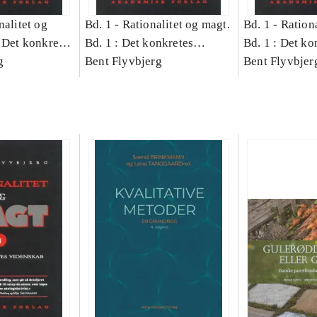
nalitet og
Bd. 1 -
Rationalitet og magt.
Bd. 1 -
Rationa
 Det konkretes
Bd. 1 : Det konkretes
Bd. 1 : Det ko
g
videnskab
Bent Flyvbjerg
videnskab
Bent Flyvbjer