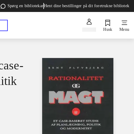
Spørg en bibliotekar
Hent dine bestillinger på dit foretrukne bibliotek
Log ind
Husk
Menu
case-
itik