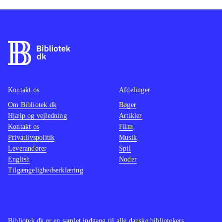
Kontakt os
Afdelinger
Om Bibliotek.dk
Bøger
Hjælp og vejledning
Artikler
Kontakt os
Film
Privatlivspolitik
Musik
Leverandører
Spil
English
Noder
Tilgængelighedserklæring
Bibliotek.dk er en samlet indgang til alle danske bibliotekers