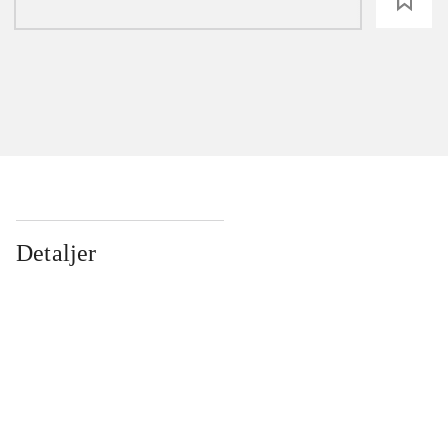
loading
Detaljer
...
...
...
...
...
...
...
...