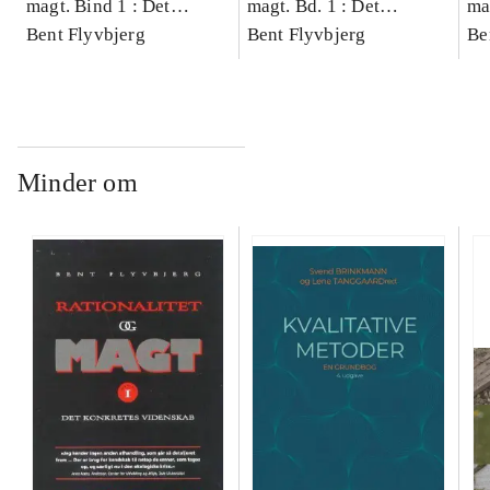
magt. Bind 1 : Det
magt. Bd. 1 : Det
ma
konkretes videnskab
Bent Flyvbjerg
konkretes videnskab
Bent Flyvbjerg
ko
Be
Minder om