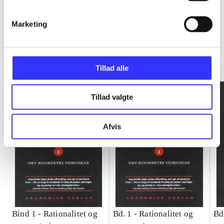
Marketing
Rationalitet og magt
Gå til serien
Tillad alle
Tillad valgte
Afvis
Bind 1 -
Rationalitet og
Bd. 1 -
Rationalitet og
Bd