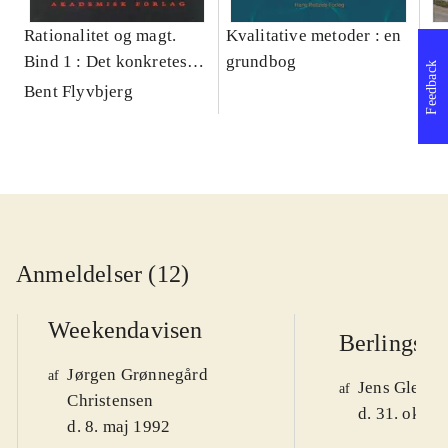
Rationalitet og magt.
Kvalitative metoder : en
Gu
Bind 1 : Det konkretes
grundbog
gr
Feedback
videnskab
pa
Bent Flyvbjerg
He
20
Anmeldelser (12)
Weekendavisen
Berlingske
Jørgen Grønnegård
af
Jens Glebe-
af
Christensen
d. 31. okt. 
d. 8. maj 1992