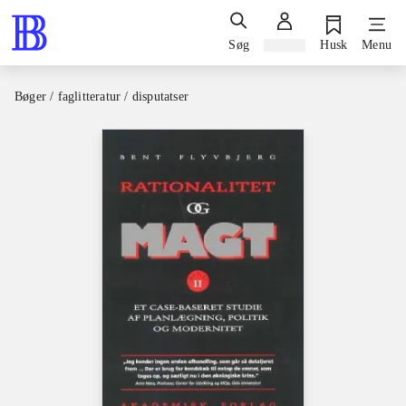
Søg
Log ind
Husk
Menu
Bøger / faglitteratur / disputatser