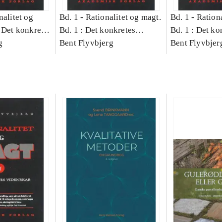
nalitet og
Bd. 1 -
Rationalitet og magt.
Bd. 1 -
Rationa
 Det konkretes
Bd. 1 : Det konkretes
Bd. 1 : Det ko
g
videnskab
Bent Flyvbjerg
videnskab
Bent Flyvbjer