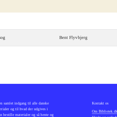
Bog
Bent Flyvbjerg
en samlet indgang til alle danske
Kontakt os
erialer og til hvad der udgives i
Om Bibliotek.d
 bestille materialer og så hente og