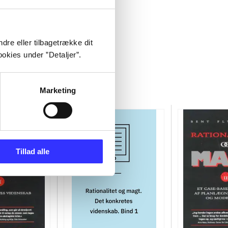
dre eller tilbagetrække dit
okies under ”Detaljer”.
Marketing
Tillad alle