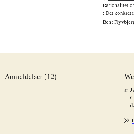
Rationalitet o
: Det konkret
Bent Flyvbjer
Anmeldelser (12)
We
J
af
C
d