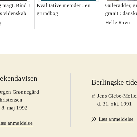
g magt. Bind 1
Kvalitative metoder : en
Gulerødder, gr
es videnskab
grundbog
granit : dansk
parcelhushav
g
Helle Ravn
ekendavisen
Berlingske tid
ørgen Grønnegård
Jens Glebe-Mølle
af
hristensen
d. 31. okt. 1991
. 8. maj 1992
Læs anmeldelse
Læs anmeldelse