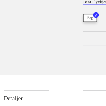
Bent Flyvbje
Bog
Detaljer
...
...