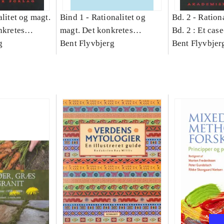
litet og magt.
Bind 1 -
Rationalitet og
Bd. 2 -
Rationa
nkretes
magt. Det konkretes
Bd. 2 : Et cas
g
videnskab. Bind 1
Bent Flyvbjerg
studie af plan
Bent Flyvbjer
politik og mod