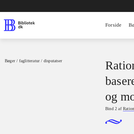
Forside
B
Bøger / faglitteratur / disputatser
Ration
basere
og mo
Bind 2 af
Ration