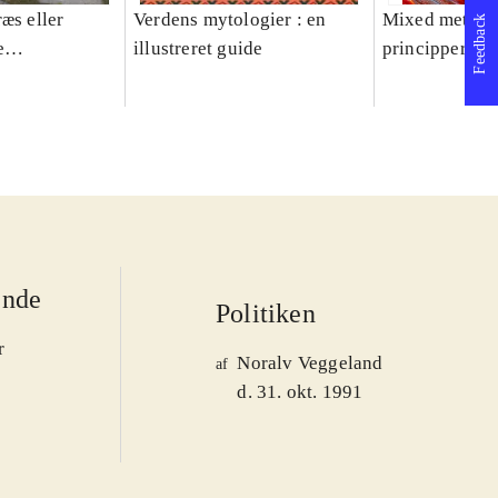
æs eller
Verdens mytologier : en
Mixed methods
Feedback
e
illustreret guide
principper og 
er 1950-2008
ende
Politiken
r
Noralv Veggeland
af
d. 31. okt. 1991