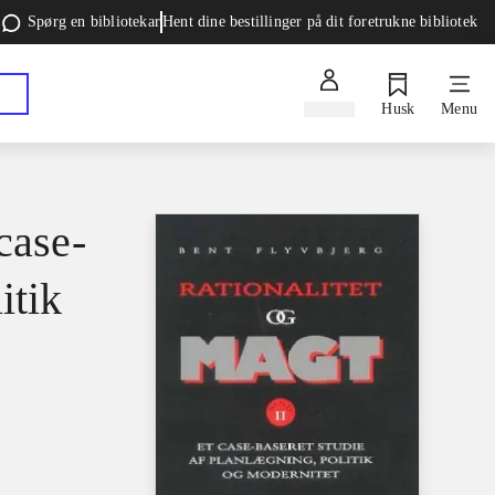
Spørg en bibliotekar
Hent dine bestillinger på dit foretrukne bibliotek
Log ind
Husk
Menu
case-
itik