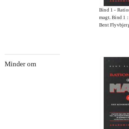
Bind 1 -
Ratio
magt. Bind 1 :
videnskab
Bent Flyvbjer
Minder om