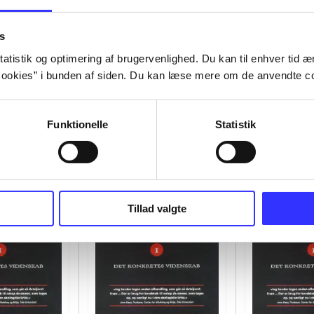
s
atistik og optimering af brugervenlighed. Du kan til enhver tid æn
ookies” i bunden af siden. Du kan læse mere om de anvendte co
Funktionelle
Statistik
Tillad valgte