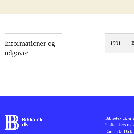
Informationer og
1991
udgaver
Bibliotek.dk er 
bibliotekers mat
Danmark. Du kan