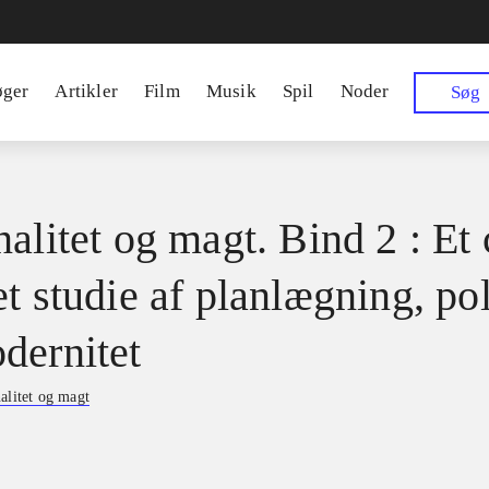
øger
Artikler
Film
Musik
Spil
Noder
Søg
alitet og magt. Bind 2 : Et 
t studie af planlægning, pol
dernitet
alitet og magt