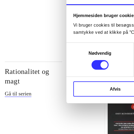
...
Hjemmesiden bruger cookie
Vi bruger cookies til besøgsst
...
samtykke ved at klikke på ”C
Samtykkevalg
Nødvendig
Rationalitet og
magt
Afvis
Gå til serien