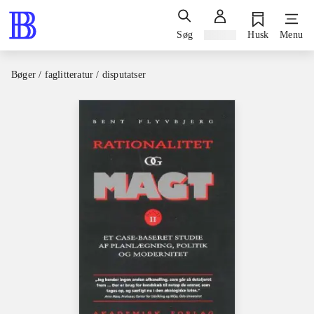
Søg
Log ind
Husk
Menu
Bøger / faglitteratur / disputatser