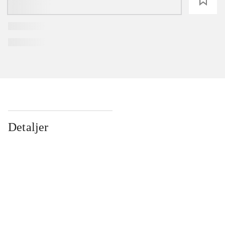
loading
Detaljer
...
...
...
...
...
...
...
...