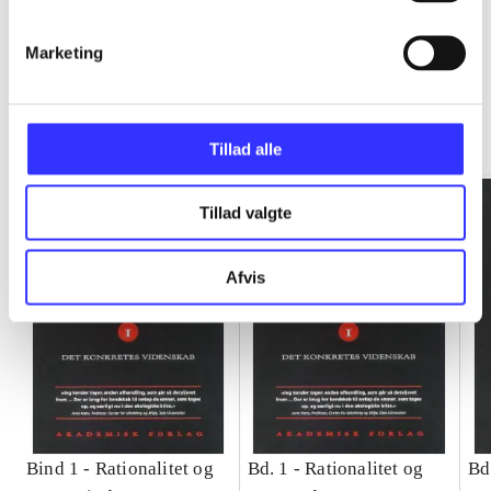
Marketing
Rationalitet og magt
Gå til serien
Tillad alle
Tillad valgte
Afvis
Bind 1 -
Rationalitet og
Bd. 1 -
Rationalitet og
Bd