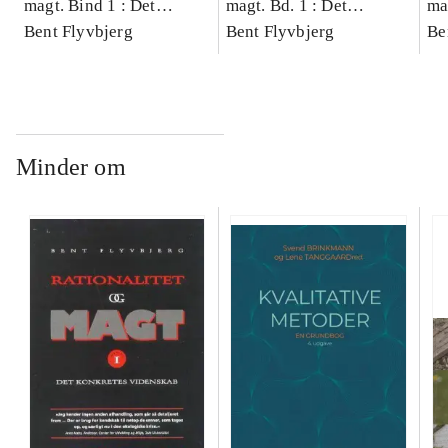
magt. Bind 1 : Det
magt. Bd. 1 : Det
ma
konkretes videnskab
Bent Flyvbjerg
konkretes videnskab
Bent Flyvbjerg
ko
Be
Minder om