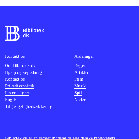
Kontakt os
Afdelinger
Om Bibliotek.dk
Bøger
Hjælp og vejledning
Artikler
Kontakt os
Film
Privatlivspolitik
Musik
Leverandører
Spil
English
Noder
Tilgængelighedserklæring
Bibliotek.dk er en samlet indgang til alle danske bibliotekers