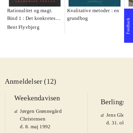
Rationalitet og magt.
Kvalitative metoder : en
Gu
Bind 1 : Det konkretes
grundbog
gr
Feedback
videnskab
pa
Bent Flyvbjerg
He
20
Anmeldelser (12)
Weekendavisen
Berlingske
Jørgen Grønnegård
af
Jens Glebe-
af
Christensen
d. 31. okt. 
d. 8. maj 1992