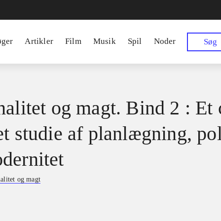
øger
Artikler
Film
Musik
Spil
Noder
Søg
alitet og magt. Bind 2 : Et 
t studie af planlægning, pol
dernitet
alitet og magt