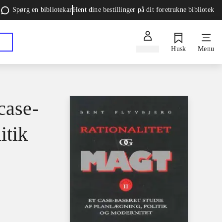
Spørg en bibliotekar
Hent dine bestillinger på dit foretrukne bibliotek
Log ind
Husk
Menu
case-
itik