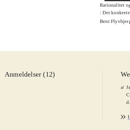
Rationalitet o
: Det konkret
Bent Flyvbjer
Anmeldelser (12)
We
J
af
C
d