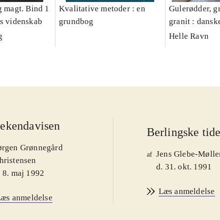
g magt. Bind 1
Kvalitative metoder : en
Gulerødder, gr
es videnskab
grundbog
granit : dansk
parcelhushav
g
Helle Ravn
ekendavisen
Berlingske tid
ørgen Grønnegård
Jens Glebe-Mølle
af
hristensen
d. 31. okt. 1991
. 8. maj 1992
Læs anmeldelse
Læs anmeldelse