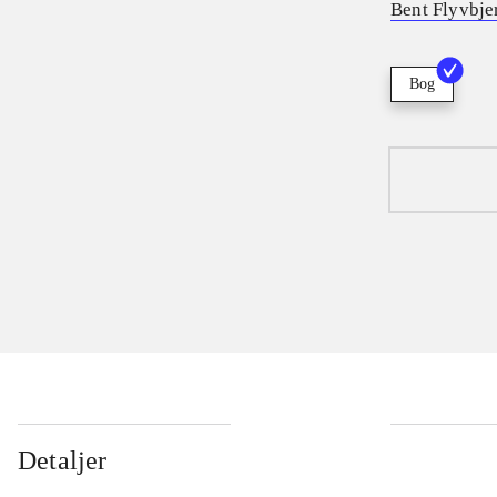
Bent Flyvbje
Bog
Detaljer
...
...