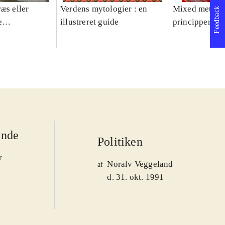
æs eller
Verdens mytologier : en
Mixed methods
Feedback
e
illustreret guide
principper og 
er 1950-2008
ende
Politiken
r
Noralv Veggeland
af
d. 31. okt. 1991