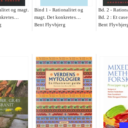
litet og magt.
Bind 1 -
Rationalitet og
Bd. 2 -
Rationa
nkretes
magt. Det konkretes
Bd. 2 : Et cas
g
videnskab. Bind 1
Bent Flyvbjerg
studie af plan
Bent Flyvbjer
politik og mod