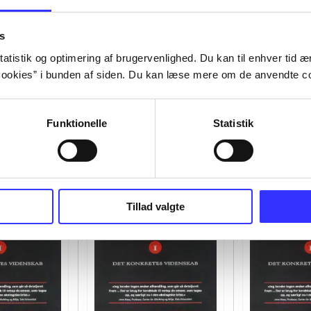
s
atistik og optimering af brugervenlighed. Du kan til enhver tid æn
ookies” i bunden af siden. Du kan læse mere om de anvendte co
Funktionelle
Statistik
Tillad valgte