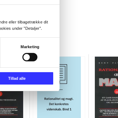
dre eller tilbagetrække dit
okies under ”Detaljer”.
Marketing
Tillad alle