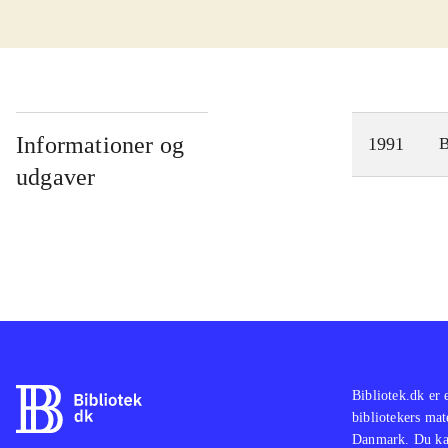
Informationer og
1991
udgaver
Bibliotek.dk er 
bibliotekers mat
Danmark. Du kan