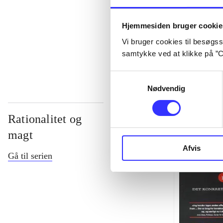
...
Hjemmesiden bruger cookie
Vi bruger cookies til besøgsst
...
samtykke ved at klikke på ”C
Samtykkevalg
Nødvendig
Rationalitet og
magt
Afvis
Gå til serien