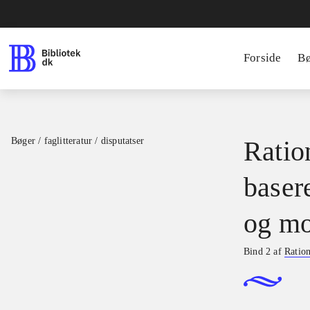
Forside
B
Bøger / faglitteratur / disputatser
Ration
basere
og mo
Bind 2 af
Ration