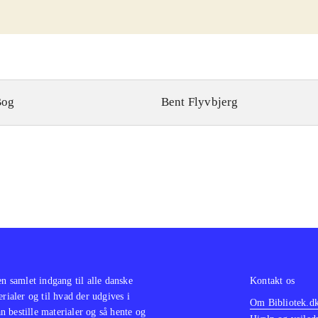
Bog
Bent Flyvbjerg
en samlet indgang til alle danske
Kontakt os
erialer og til hvad der udgives i
Om Bibliotek.d
 bestille materialer og så hente og