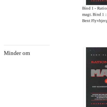
Bind 1 -
Ratio
magt. Bind 1 :
videnskab
Bent Flyvbjer
Minder om