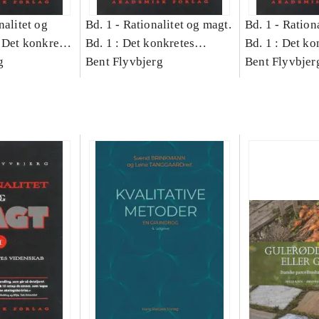
nalitet og
Bd. 1 -
Rationalitet og magt.
Bd. 1 -
Rationa
 Det konkretes
Bd. 1 : Det konkretes
Bd. 1 : Det ko
g
videnskab
Bent Flyvbjerg
videnskab
Bent Flyvbjer