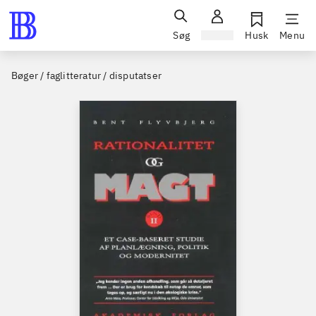
Søg
Log ind
Husk
Menu
Bøger / faglitteratur / disputatser