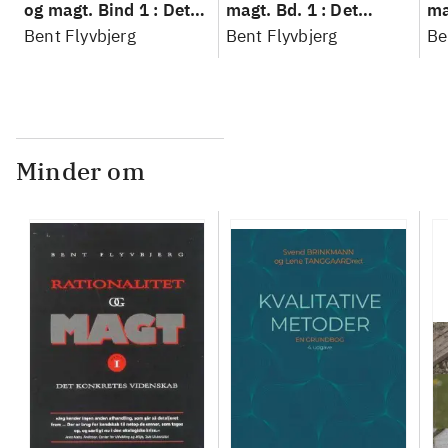
og magt. Bind 1 : Det
magt. Bd. 1 : Det
ma
konkretes videnskab
Bent Flyvbjerg
konkretes videnskab
Bent Flyvbjerg
ko
Be
Minder om