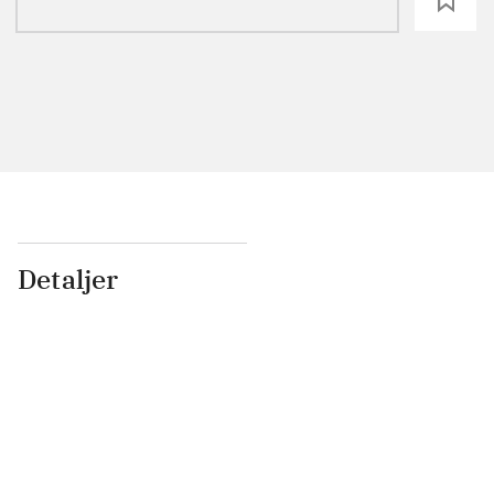
loading
Detaljer
...
...
...
...
...
...
...
...