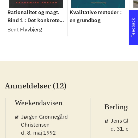
Rationalitet og magt.
Kvalitative metoder :
Gu
Bind 1 : Det konkretes
en grundbog
gr
Feedback
videnskab
pa
Bent Flyvbjerg
He
20
Anmeldelser (12)
Weekendavisen
Berlingske
Jørgen Grønnegård
af
Jens Glebe
af
Christensen
d. 31. okt.
d. 8. maj 1992