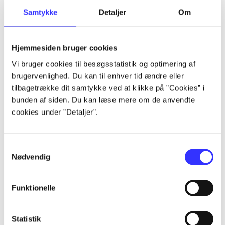
Samtykke
Detaljer
Om
Artikler
Alle registrerede artikler fordelt på udgivelser
Hjemmesiden bruger cookies
...
Vi bruger cookies til besøgsstatistik og optimering af
brugervenlighed. Du kan til enhver tid ændre eller
tilbagetrække dit samtykke ved at klikke på ”Cookies” i
...
bunden af siden. Du kan læse mere om de anvendte
cookies under ”Detaljer”.
...
Samtykkevalg
Nødvendig
...
Funktionelle
...
Statistik