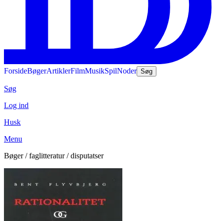
Forside
Bøger
Artikler
Film
Musik
Spil
Noder
Søg
Søg
Log ind
Husk
Menu
Bøger / faglitteratur / disputatser