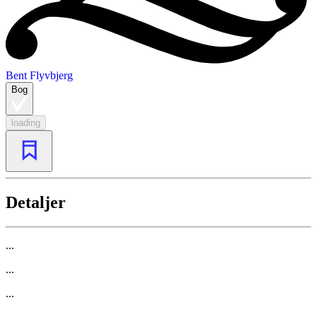
Bent Flyvbjerg
Bog
loading
Detaljer
...
...
...