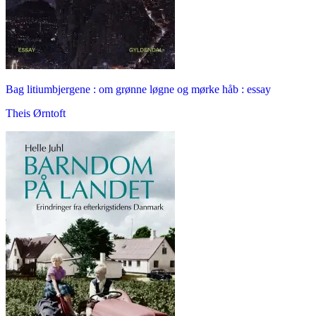
Bag litiumbjergene : om grønne løgne og mørke håb : essay
Theis Ørntoft