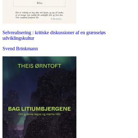
Selvrealisering : kritiske diskussioner af en grænseløs
udviklingskultur
Svend Brinkmann