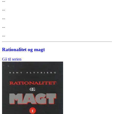
...
...
...
...
...
Rationalitet og magt
Gå til serien