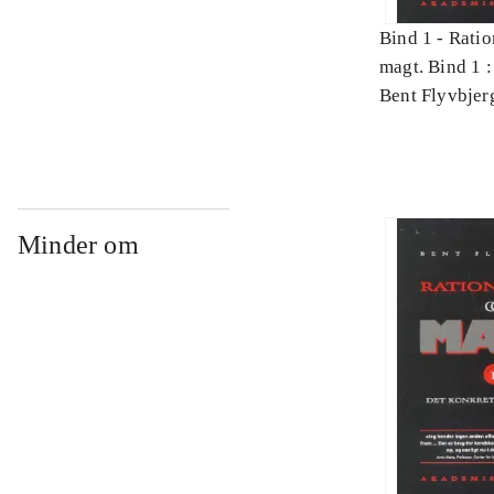
Bind 1 -
Ratio
magt. Bind 1 :
videnskab
Bent Flyvbjer
Minder om