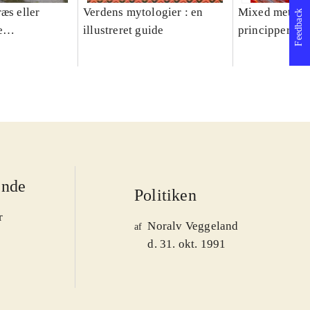
æs eller
Verdens mytologier : en
Mixed methods
Feedback
e
illustreret guide
principper og 
er 1950-2008
ende
Politiken
r
Noralv Veggeland
af
d. 31. okt. 1991