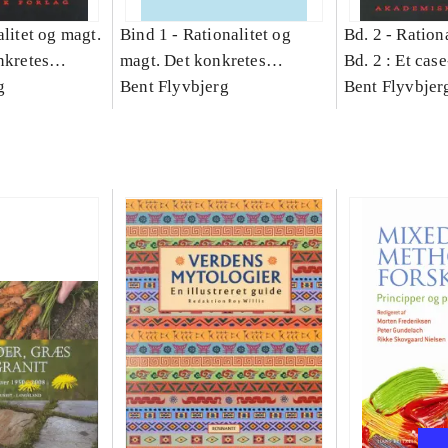
litet og magt.
Bind 1 -
Rationalitet og
Bd. 2 -
Rationa
nkretes
magt. Det konkretes
Bd. 2 : Et cas
g
videnskab. Bind 1
Bent Flyvbjerg
studie af plan
Bent Flyvbjer
politik og mod