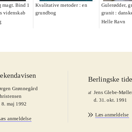
g magt. Bind 1
Kvalitative metoder : en
Gulerødder, gr
es videnskab
grundbog
granit : dansk
parcelhushav
g
Helle Ravn
ekendavisen
Berlingske tid
ørgen Grønnegård
Jens Glebe-Mølle
af
hristensen
d. 31. okt. 1991
. 8. maj 1992
Læs anmeldelse
Læs anmeldelse