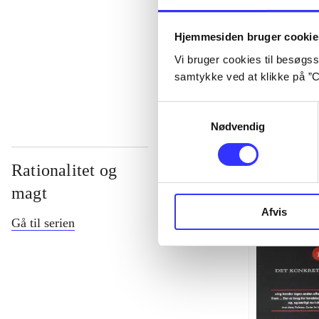
...
Hjemmesiden bruger cookie
Vi bruger cookies til besøgsst
...
samtykke ved at klikke på ”C
Samtykkevalg
Nødvendig
Rationalitet og
magt
Afvis
Gå til serien