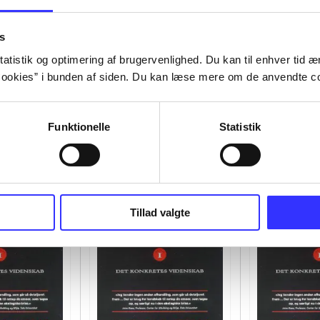
s
atistik og optimering af brugervenlighed. Du kan til enhver tid æn
ookies” i bunden af siden. Du kan læse mere om de anvendte co
Funktionelle
Statistik
Tillad valgte