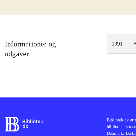
Informationer og
1991
udgaver
Bibliotek.dk er 
bibliotekers mat
Danmark. Du kan