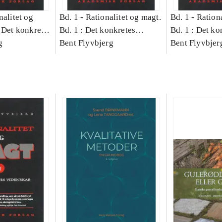
nalitet og
Bd. 1 -
Rationalitet og magt.
Bd. 1 -
Rationa
 Det konkretes
Bd. 1 : Det konkretes
Bd. 1 : Det ko
g
videnskab
Bent Flyvbjerg
videnskab
Bent Flyvbjer