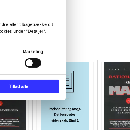
dre eller tilbagetrække dit
okies under ”Detaljer”.
Marketing
Tillad alle