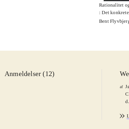
Rationalitet o
: Det konkret
Bent Flyvbjer
Anmeldelser (12)
We
J
af
C
d