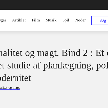
øger
Artikler
Film
Musik
Spil
Noder
Søg
alitet og magt. Bind 2 : Et 
t studie af planlægning, pol
dernitet
alitet og magt