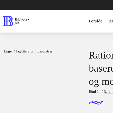
Forside
B
Bøger / faglitteratur / disputatser
Ration
basere
og mo
Bind 2 af
Ration