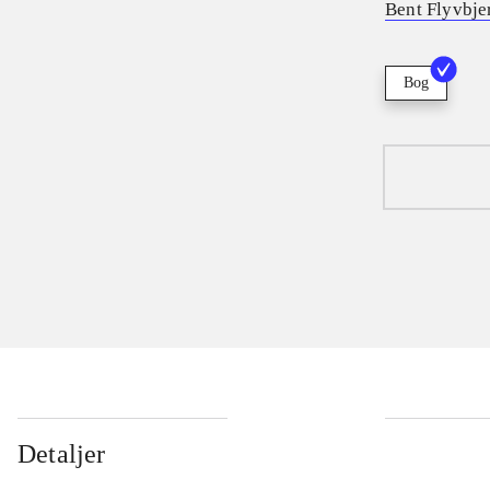
Bent Flyvbje
Bog
Detaljer
...
...