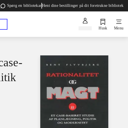
Spørg en bibliotekar
Hent dine bestillinger på dit foretrukne bibliotek
Log ind
Husk
Menu
case-
itik