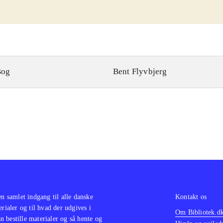
Bog
Bent Flyvbjerg
en samlet indgang til alle danske
Kontakt os
erialer og til hvad der udgives i
Om Bibliotek.d
 bestille materialer og så hente og