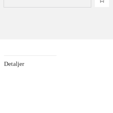
loading
Detaljer
...
...
...
...
...
...
...
...