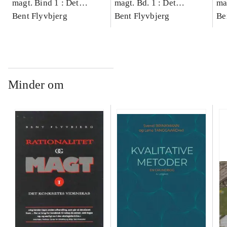
magt. Bind 1 : Det
magt. Bd. 1 : Det
ma
konkretes videnskab
Bent Flyvbjerg
konkretes videnskab
Bent Flyvbjerg
ko
Be
Minder om