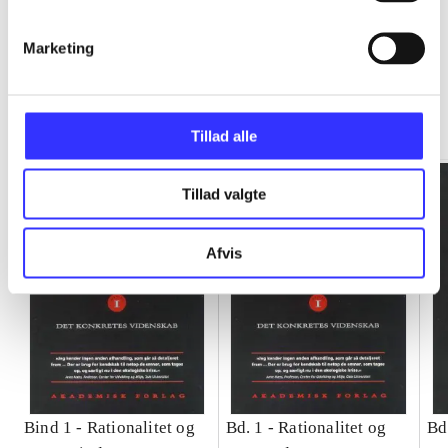
Marketing
Rationalitet og magt
Gå til serien
Tillad alle
Tillad valgte
Afvis
Bind 1 -
Rationalitet og
Bd. 1 -
Rationalitet og
Bd