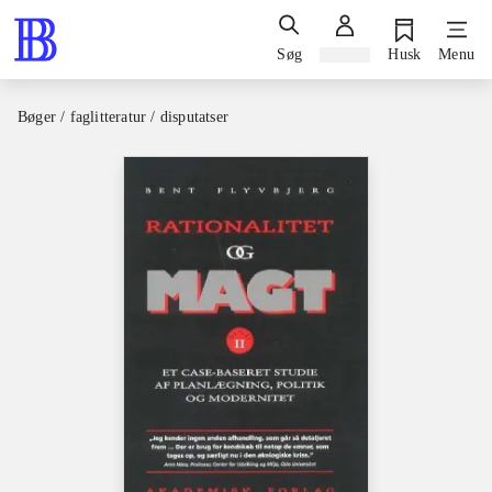
Søg
Log ind
Husk
Menu
Bøger / faglitteratur / disputatser