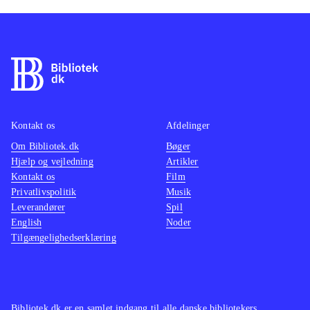
Kontakt os
Afdelinger
Om Bibliotek.dk
Bøger
Hjælp og vejledning
Artikler
Kontakt os
Film
Privatlivspolitik
Musik
Leverandører
Spil
English
Noder
Tilgængelighedserklæring
Bibliotek.dk er en samlet indgang til alle danske bibliotekers