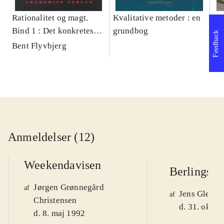
Rationalitet og magt.
Kvalitative metoder : en
Gu
Bind 1 : Det konkretes
grundbog
gr
Feedback
videnskab
pa
Bent Flyvbjerg
He
20
Anmeldelser (12)
Weekendavisen
Berlingske
Jørgen Grønnegård
af
Jens Glebe-
af
Christensen
d. 31. okt. 
d. 8. maj 1992