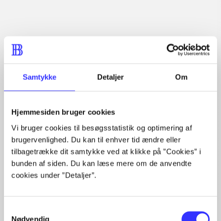
Artikler
Alle registrerede artikler fordelt på udgivelser
Samtykke
Detaljer
Om
...
...
...
Hjemmesiden bruger cookies
...
...
Vi bruger cookies til besøgsstatistik og optimering af
brugervenlighed. Du kan til enhver tid ændre eller
tilbagetrække dit samtykke ved at klikke på ”Cookies” i
bunden af siden. Du kan læse mere om de anvendte
Rationalitet og magt
cookies under ”Detaljer”.
Gå til serien
Samtykkevalg
Nødvendig