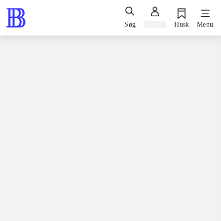
Søg
Log ind
Husk
Menu
Bøger / faglitteratur / disputatser