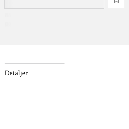
loading
Detaljer
...
...
...
...
...
...
...
...