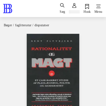
Søg
Log ind
Husk
Menu
Bøger / faglitteratur / disputatser