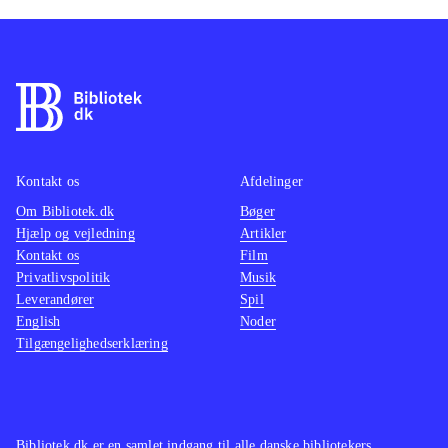
Kontakt os
Afdelinger
Om Bibliotek.dk
Bøger
Hjælp og vejledning
Artikler
Kontakt os
Film
Privatlivspolitik
Musik
Leverandører
Spil
English
Noder
Tilgængelighedserklæring
Bibliotek.dk er en samlet indgang til alle danske bibliotekers