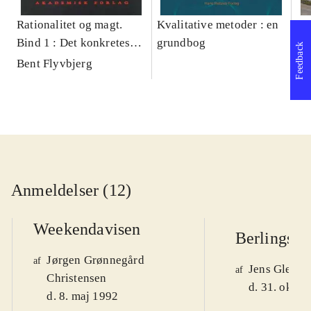
Rationalitet og magt.
Kvalitative metoder : en
Gu
Bind 1 : Det konkretes
grundbog
gr
Feedback
videnskab
pa
Bent Flyvbjerg
He
20
Anmeldelser (12)
Weekendavisen
Berlingske
Jørgen Grønnegård
af
Jens Glebe-
af
Christensen
d. 31. okt. 
d. 8. maj 1992