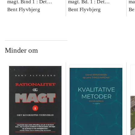
magt. Bind 1 : Det
magt. Bd. 1 : Det
ma
konkretes videnskab
Bent Flyvbjerg
konkretes videnskab
Bent Flyvbjerg
ko
Be
Minder om