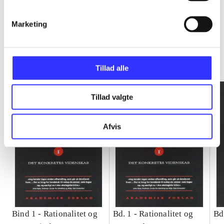
Marketing
Rationalitet og magt
Gå til serien
Tillad alle
Tillad valgte
Afvis
Bind 1 -
Rationalitet og
Bd. 1 -
Rationalitet og
Bd