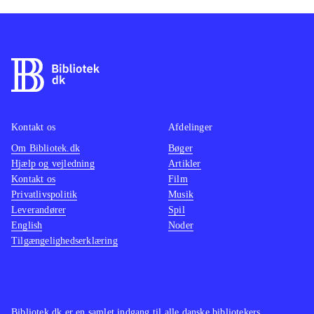
Kontakt os
Afdelinger
Om Bibliotek.dk
Bøger
Hjælp og vejledning
Artikler
Kontakt os
Film
Privatlivspolitik
Musik
Leverandører
Spil
English
Noder
Tilgængelighedserklæring
Bibliotek.dk er en samlet indgang til alle danske bibliotekers