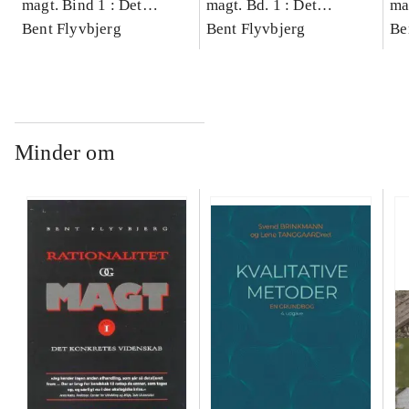
magt. Bind 1 : Det
magt. Bd. 1 : Det
ma
konkretes videnskab
Bent Flyvbjerg
konkretes videnskab
Bent Flyvbjerg
ko
Be
Minder om