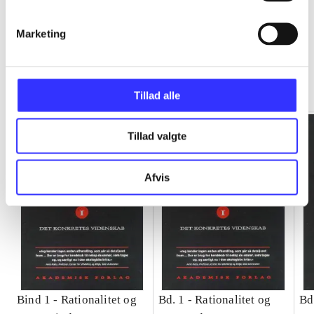
Marketing
Rationalitet og magt
Gå til serien
Tillad alle
Tillad valgte
Afvis
Bind 1 -
Rationalitet og
Bd. 1 -
Rationalitet og
Bd