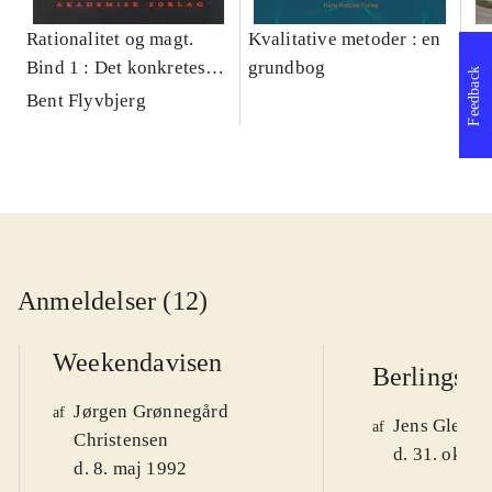
Rationalitet og magt.
Kvalitative metoder : en
Gu
Bind 1 : Det konkretes
grundbog
gr
Feedback
videnskab
pa
Bent Flyvbjerg
He
20
Anmeldelser (12)
Weekendavisen
Berlingske
Jørgen Grønnegård
af
Jens Glebe-
af
Christensen
d. 31. okt. 
d. 8. maj 1992