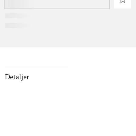
loading
Detaljer
...
...
...
...
...
...
...
...