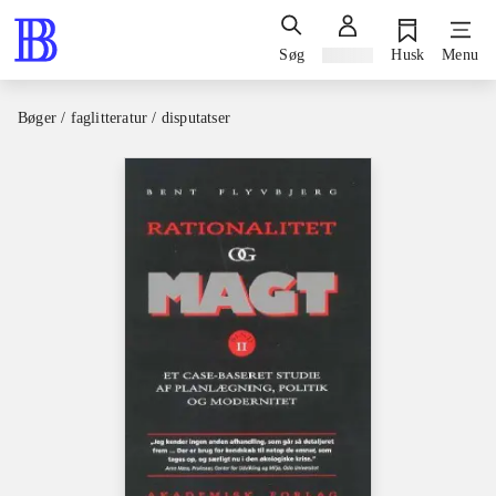
Søg
Log ind
Husk
Menu
Bøger / faglitteratur / disputatser