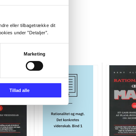
dre eller tilbagetrække dit
okies under ”Detaljer”.
Marketing
Tillad alle