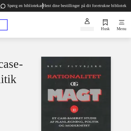
Spørg en bibliotekar
Hent dine bestillinger på dit foretrukne bibliotek
Log ind
Husk
Menu
case-
itik