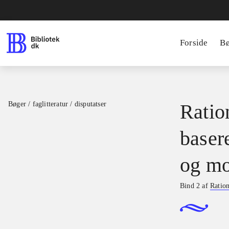
Forside
B
Bøger / faglitteratur / disputatser
Ration
basere
og mo
Bind 2 af
Ration