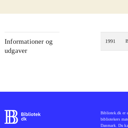
Informationer og
1991
udgaver
Bibliotek.dk er 
bibliotekers mat
Danmark. Du kan