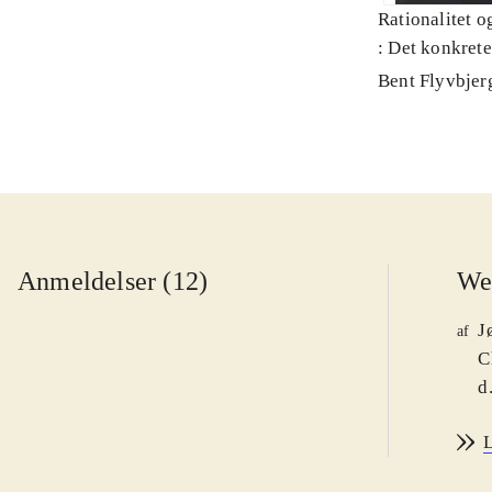
Rationalitet o
: Det konkret
Bent Flyvbjer
Anmeldelser (12)
We
J
af
C
d