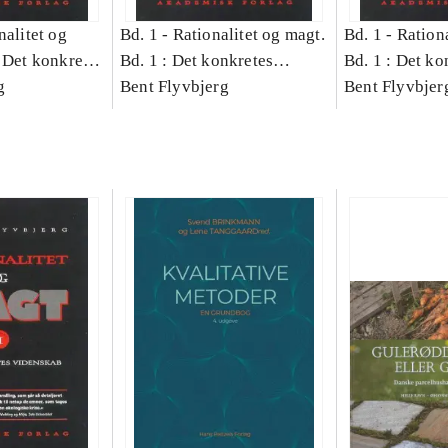
nalitet og
Bd. 1 -
Rationalitet og magt.
Bd. 1 -
Rationa
 Det konkretes
Bd. 1 : Det konkretes
Bd. 1 : Det ko
g
videnskab
Bent Flyvbjerg
videnskab
Bent Flyvbjer