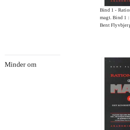
Bind 1 -
Ratio
magt. Bind 1 :
videnskab
Bent Flyvbjer
Minder om