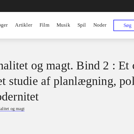
øger
Artikler
Film
Musik
Spil
Noder
Søg
alitet og magt. Bind 2 : Et 
t studie af planlægning, pol
dernitet
alitet og magt