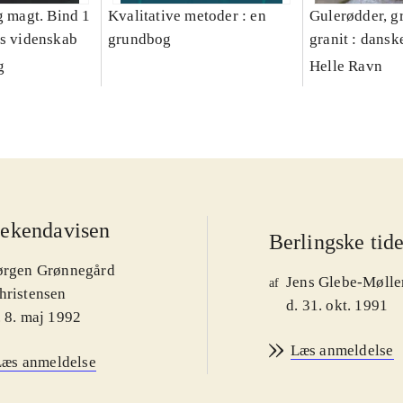
g magt. Bind 1
Kvalitative metoder : en
Gulerødder, gr
es videnskab
grundbog
granit : dansk
parcelhushav
g
Helle Ravn
ekendavisen
Berlingske tid
ørgen Grønnegård
Jens Glebe-Mølle
af
hristensen
d. 31. okt. 1991
. 8. maj 1992
Læs anmeldelse
Læs anmeldelse