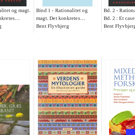
litet og magt.
Bind 1 -
Rationalitet og
Bd. 2 -
Rationa
nkretes
magt. Det konkretes
Bd. 2 : Et cas
g
videnskab. Bind 1
Bent Flyvbjerg
studie af plan
Bent Flyvbjer
politik og mod