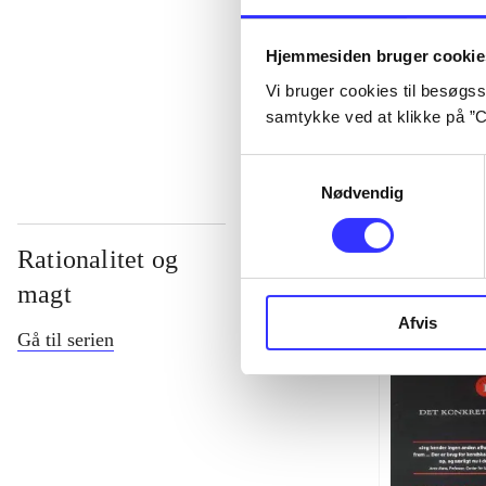
...
Hjemmesiden bruger cookie
Vi bruger cookies til besøgsst
...
samtykke ved at klikke på ”C
Samtykkevalg
Nødvendig
Rationalitet og
magt
Afvis
Gå til serien