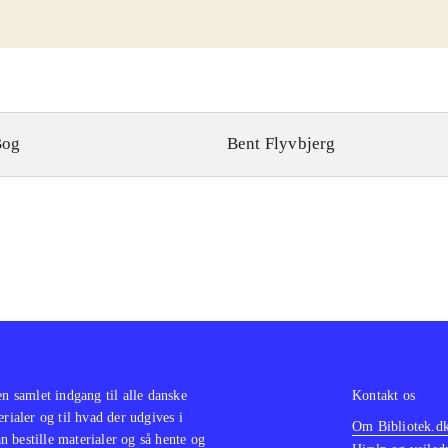
Bog
Bent Flyvbjerg
en samlet indgang til alle danske
Kontakt os
erialer og til hvad der udgives i
Om Bibliotek.d
 bestille materialer og så hente og