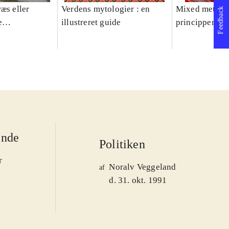
æs eller
Verdens mytologier : en
Mixed methods
Feedback
e
illustreret guide
principper og 
er 1950-2008
ende
Politiken
r
Noralv Veggeland
af
d. 31. okt. 1991