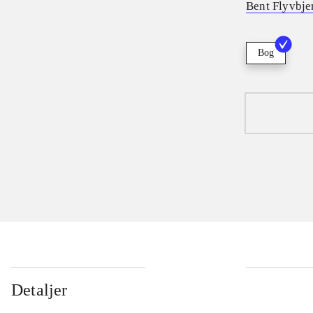
Bent Flyvbje
Bog
Detaljer
...
...