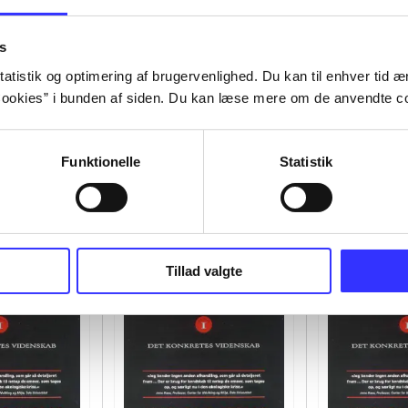
s
atistik og optimering af brugervenlighed. Du kan til enhver tid æn
ookies” i bunden af siden. Du kan læse mere om de anvendte co
Funktionelle
Statistik
Tillad valgte