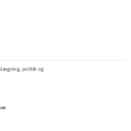
...
...
nlægning, politik og
 om