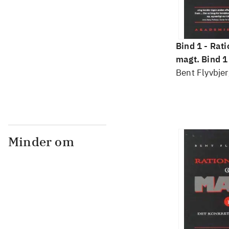
Bind 1 -
Rati
magt. Bind 1 
konkretes v
Bent Flyvbjer
Minder om