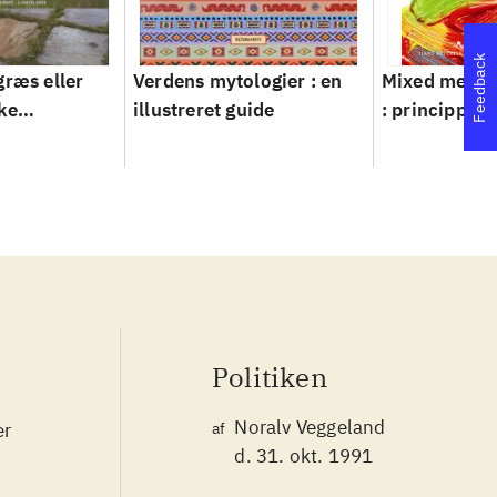
Feedback
græs eller
Verdens mytologier : en
Mixed metho
ke
illustreret guide
: principper 
ver 1950-
Politiken
Noralv Veggeland
er
af
d. 31. okt. 1991