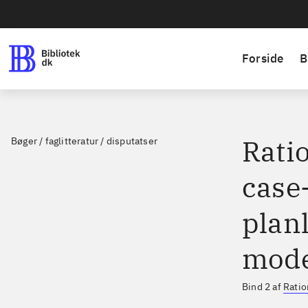
Forside
B
Ratio
Bøger / faglitteratur / disputatser
case-
plan
mode
Bind 2 af
Ratio