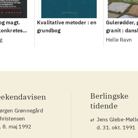
 og magt.
Kvalitative metoder : en
Gulerødder, 
 konkretes
grundbog
granit : dans
parcelhusha
g
Helle Ravn
2008
Berlingske
ekendavisen
tidende
ørgen Grønnegård
hristensen
Jens Glebe-Møll
af
. 8. maj 1992
d. 31. okt. 1991