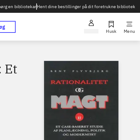
Hent dine bestillinger på dit foretrukne bibliotek
ørg en bibliotekar
øg
Log ind
Husk
Menu
: Et