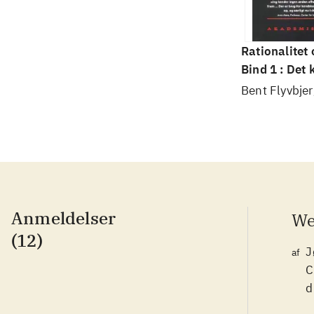
Rationalitet
Bind 1 : Det
videnskab
Bent Flyvbjer
Anmeldelser
We
(12)
J
af
C
d