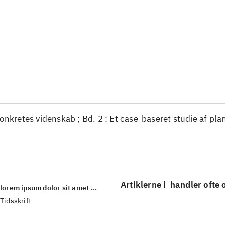
...
...
...
...
...
...
konkretes videnskab ; Bd. 2 : Et case-baseret studie af pla
Artiklerne i
handler ofte
lorem ipsum dolor sit amet ...
Tidsskrift