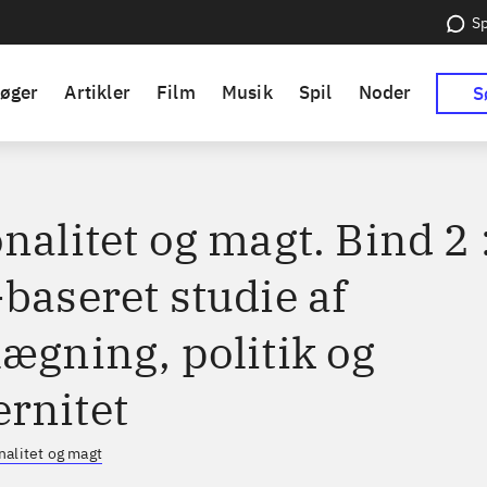
Sp
øger
Artikler
Film
Musik
Spil
Noder
S
nalitet og magt. Bind 2 
baseret studie af
lægning, politik og
rnitet
nalitet og magt