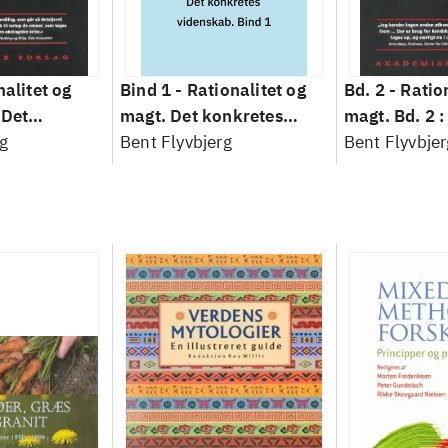
nalitet og
Bind 1 -
Rationalitet og
Bd. 2 -
Ratio
 Det
magt. Det konkretes
magt. Bd. 2 :
idenskab
g
videnskab. Bind 1
Bent Flyvbjerg
baseret studi
Bent Flyvbjer
planlægning,
modernitet