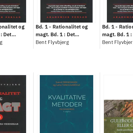
onalitet og
Bd. 1 -
Rationalitet og
Bd. 1 -
Ratio
: Det
magt. Bd. 1 : Det
magt. Bd. 1 :
idenskab
g
konkretes videnskab
Bent Flyvbjerg
konkretes v
Bent Flyvbjer