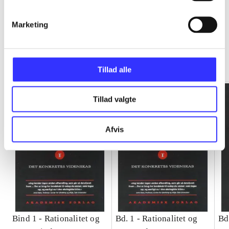
Marketing
Rationalitet og magt
Gå til serien
Tillad alle
Tillad valgte
Afvis
Bind 1 -
Rationalitet og
Bd. 1 -
Rationalitet og
Bd