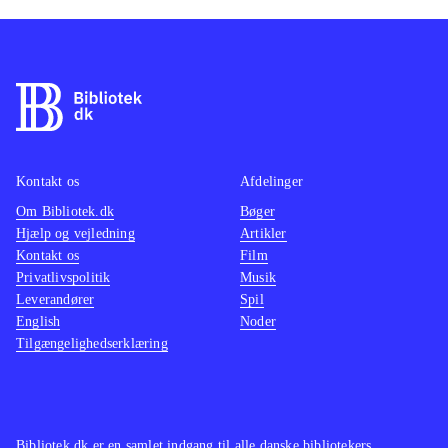
Kontakt os
Afdelinger
Om Bibliotek.dk
Bøger
Hjælp og vejledning
Artikler
Kontakt os
Film
Privatlivspolitik
Musik
Leverandører
Spil
English
Noder
Tilgængelighedserklæring
Bibliotek.dk er en samlet indgang til alle danske bibliotekers