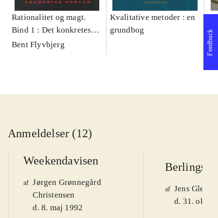
Rationalitet og magt.
Kvalitative metoder : en
Gu
Bind 1 : Det konkretes
grundbog
gr
Feedback
videnskab
pa
Bent Flyvbjerg
He
20
Anmeldelser (12)
Weekendavisen
Berlingske
Jørgen Grønnegård
af
Jens Glebe-
af
Christensen
d. 31. okt. 
d. 8. maj 1992