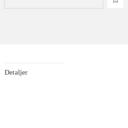
loading
Detaljer
...
...
...
...
...
...
...
...