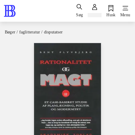
Søg
Log ind
Husk
Menu
Bøger / faglitteratur / disputatser