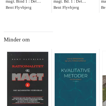
magt. Bind 1 : Det
magt. Bd. 1 : Det
ma
konkretes videnskab
Bent Flyvbjerg
konkretes videnskab
Bent Flyvbjerg
ko
Be
Minder om