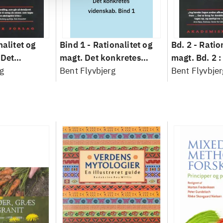
nalitet og
Bind 1 -
Rationalitet og
Bd. 2 -
Ratio
 Det
magt. Det konkretes
magt. Bd. 2 :
idenskab
g
videnskab. Bind 1
Bent Flyvbjerg
baseret studi
Bent Flyvbjer
planlægning,
modernitet