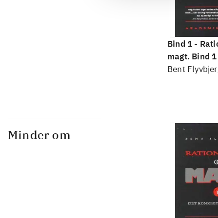
Bind 1 -
Rati
magt. Bind 1 
konkretes v
Bent Flyvbjer
Minder om