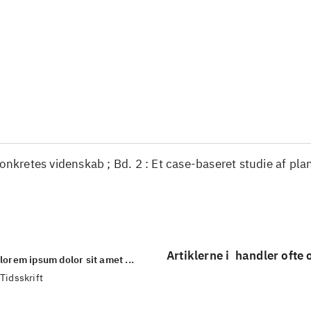
...
...
...
...
...
...
konkretes videnskab ; Bd. 2 : Et case-baseret studie af pla
Artiklerne i
handler ofte
lorem ipsum dolor sit amet ...
Tidsskrift