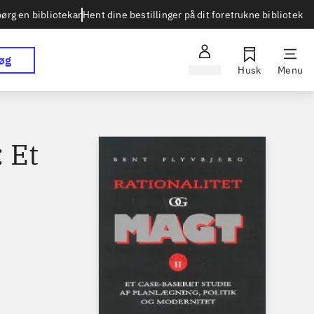
Hent dine bestillinger på dit foretrukne bibliotek
ørg en bibliotekar
øg
Log ind
Husk
Menu
: Et