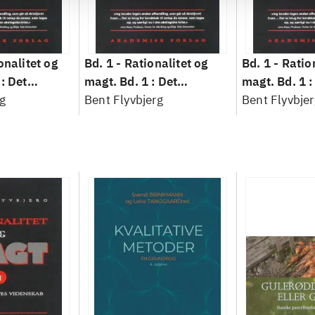
onalitet og
Bd. 1 -
Rationalitet og
Bd. 1 -
Ratio
: Det
magt. Bd. 1 : Det
magt. Bd. 1 :
idenskab
g
konkretes videnskab
Bent Flyvbjerg
konkretes v
Bent Flyvbjer