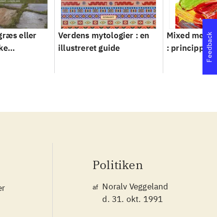
græs eller
Verdens mytologier : en
Mixed metho
Feedback
ke
illustreret guide
: principper 
ver 1950-
Politiken
Noralv Veggeland
er
af
d. 31. okt. 1991