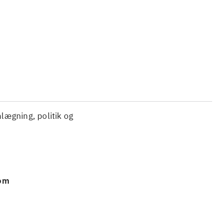
...
...
nlægning, politik og
 om