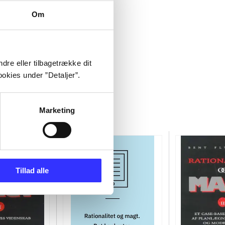
Om
dre eller tilbagetrække dit
okies under ”Detaljer”.
Marketing
Tillad alle