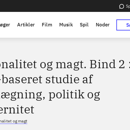
Sp
øger
Artikler
Film
Musik
Spil
Noder
S
nalitet og magt. Bind 2 
baseret studie af
lægning, politik og
rnitet
nalitet og magt