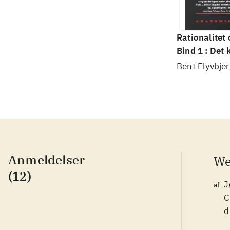
Rationalitet
Bind 1 : Det
videnskab
Bent Flyvbjer
Anmeldelser
We
(12)
J
af
C
d