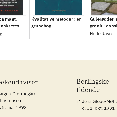
 og magt.
Kvalitative metoder : en
Gulerødder, 
 konkretes
grundbog
granit : dans
parcelhusha
g
Helle Ravn
2008
Berlingske
ekendavisen
tidende
ørgen Grønnegård
hristensen
Jens Glebe-Møll
af
. 8. maj 1992
d. 31. okt. 1991