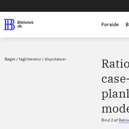
Forside
B
Ratio
Bøger / faglitteratur / disputatser
case-
plan
mode
Bind 2 af
Ratio