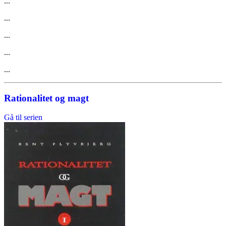
...
...
...
...
...
Rationalitet og magt
Gå til serien