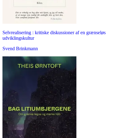
Selvrealisering : kritiske diskussioner af en grænseløs
udviklingskultur
Svend Brinkmann