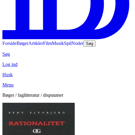
Forside
Bøger
Artikler
Film
Musik
Spil
Noder
Søg
Søg
Log ind
Husk
Menu
Bøger / faglitteratur / disputatser