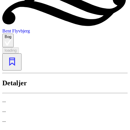
Bent Flyvbjerg
Bog
loading
Detaljer
...
...
...