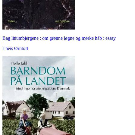
Bag litiumbjergene : om grønne løgne og mørke håb : essay
Theis Ørntoft