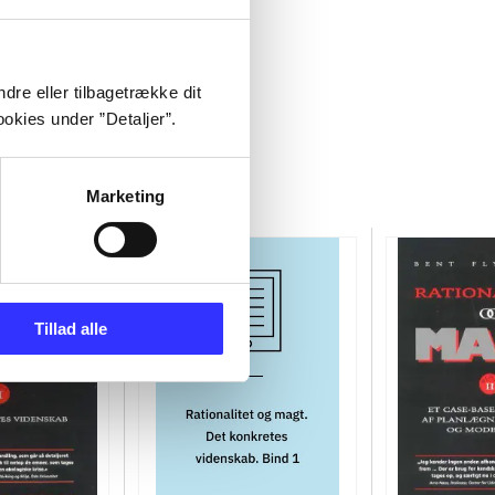
dre eller tilbagetrække dit
okies under ”Detaljer”.
Marketing
Tillad alle