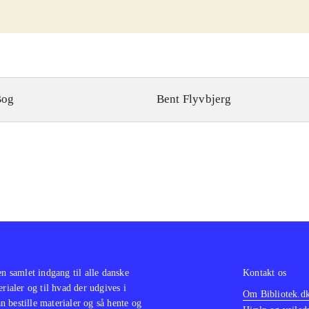
Bog
Bent Flyvbjerg
en samlet indgang til alle danske
Kontakt os
erialer og til hvad der udgives i
Om Bibliotek.d
 bestille materialer og så hente og