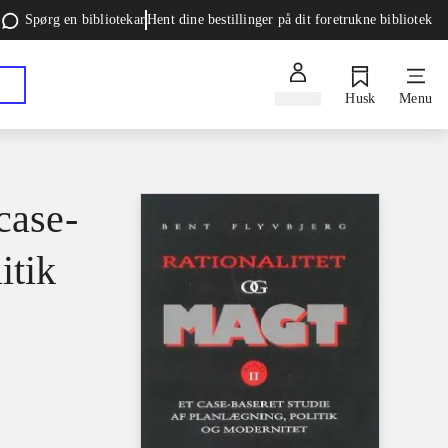
Spørg en bibliotekar
Hent dine bestillinger på dit foretrukne bibliotek
Log ind
Husk
Menu
case-
itik