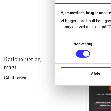
...
Hjemmesiden bruger cookie
Vi bruger cookies til besøgsst
...
samtykke ved at klikke på ”C
Samtykkevalg
Nødvendig
Rationalitet og
magt
Afvis
Gå til serien