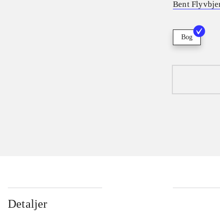
Bent Flyvbje
Bog
Detaljer
...
...