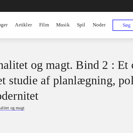
øger
Artikler
Film
Musik
Spil
Noder
Søg
alitet og magt. Bind 2 : Et 
t studie af planlægning, pol
dernitet
alitet og magt