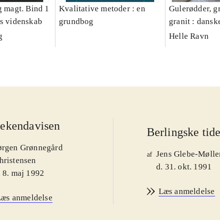
g magt. Bind 1
Kvalitative metoder : en
Gulerødder, gr
es videnskab
grundbog
granit : dansk
parcelhushav
g
Helle Ravn
ekendavisen
Berlingske tid
ørgen Grønnegård
Jens Glebe-Mølle
af
hristensen
d. 31. okt. 1991
. 8. maj 1992
Læs anmeldelse
Læs anmeldelse