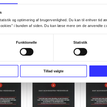
s
atistik og optimering af brugervenlighed. Du kan til enhver tid æn
ookies” i bunden af siden. Du kan læse mere om de anvendte co
Funktionelle
Statistik
Tillad valgte