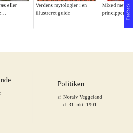
æs eller
Verdens mytologier : en
Mixed methods
Feedback
e
illustreret guide
principper og 
er 1950-2008
ende
Politiken
r
Noralv Veggeland
af
d. 31. okt. 1991