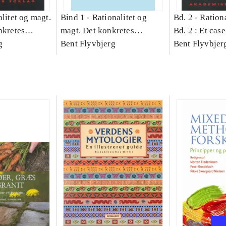
litet og magt.
Bind 1 -
Rationalitet og
Bd. 2 -
Rationa
nkretes
magt. Det konkretes
Bd. 2 : Et cas
g
videnskab. Bind 1
Bent Flyvbjerg
studie af plan
Bent Flyvbjer
politik og mod