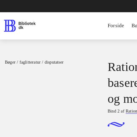
Forside
B
Bøger / faglitteratur / disputatser
Ration
basere
og mo
Bind 2 af
Ration