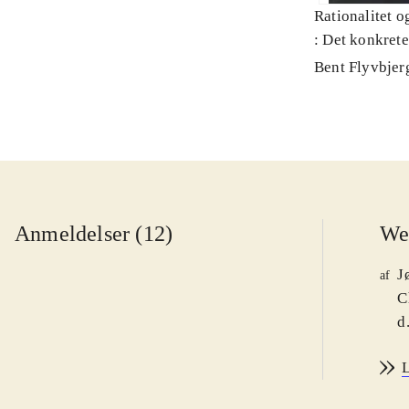
Rationalitet o
: Det konkret
Bent Flyvbjer
Anmeldelser (12)
We
J
af
C
d