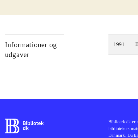
Informationer og
1991
udgaver
Bibliotek.dk er 
bibliotekers mat
Danmark. Du kan