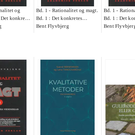
nalitet og
Bd. 1 -
Rationalitet og magt.
Bd. 1 -
Rationa
 Det konkretes
Bd. 1 : Det konkretes
Bd. 1 : Det ko
g
videnskab
Bent Flyvbjerg
videnskab
Bent Flyvbjer