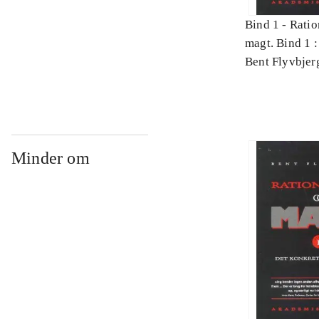
Bind 1 -
Ratio
magt. Bind 1 :
videnskab
Bent Flyvbjer
Minder om